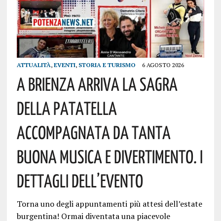
ATTUALITÀ
,
EVENTI
,
STORIA E TURISMO
6 AGOSTO 2026
A Brienza Arriva La Sagra
Della Patatella
Accompagnata Da Tanta
Buona Musica E Divertimento. I
Dettagli Dell’evento
Torna uno degli appuntamenti più attesi dell’estate
burgentina! Ormai diventata una piacevole