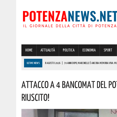
HOME
ATTUALITÀ
POLITICA
ECONOMIA
SPORT
ULTIME NEWS
8 AGOSTO 2026
|
70 ANNI DOPO, MARCINELLE È ANCORA MEMORIA VIVA: MU
EMIGRAZIONE
ATTACCO A 4 BANCOMAT DEL PO
8 AGOSTO 2026
|
POTENZA: CLEMENTINO PORTA L’ENERGIA DI “GRANDE ANIMA” IN PROVINCIA. 
8 AGOSTO 2026
|
NOMINA AGENZIA SPAZIALE: IL LUCANO COSPITO È IL NUOVO COMMISSARIO. L
RIUSCITO!
8 AGOSTO 2026
|
TORNA LO SLALOM COPPA CITTÀ DI RUOTI: 78 PILOTI PRONTI A SFIDARSI SULL
8 AGOSTO 2026
|
POTENZA, SCACCO ALLA MOVIDA: 114 PERSONE IDENTIFICATE E SEQUESTRO D