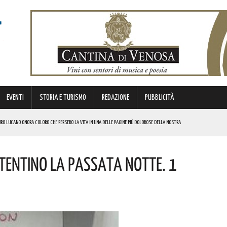
EVENTI
STORIA E TURISMO
REDAZIONE
PUBBLICITÀ
RO LUCANO ONORA COLORO CHE PERSERO LA VITA IN UNA DELLE PAGINE PIÙ DOLOROSE DELLA NOSTRA
TENTINO LA PASSATA NOTTE. 1
IL CONCERTO AD INGRESSO GRATUITO
E PAROLE DI BARDI
A EX SS7 APPIA. IN BOCCA AL LUPO!
I DROGA! L’OPERAZIONE