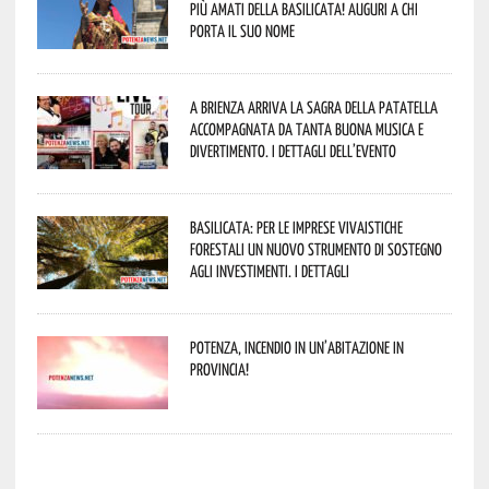
più amati della Basilicata! Auguri a chi
porta il suo nome
A Brienza arriva la Sagra della Patatella
accompagnata da tanta buona musica e
divertimento. I dettagli dell’evento
Basilicata: per le imprese vivaistiche
forestali un nuovo strumento di sostegno
agli investimenti. I dettagli
Potenza, incendio in un’abitazione in
provincia!
potenza news potenza news potenza news potenza news potenza news potenza news potenza news potenza news potenza news potenza news potenza news potenza news potenza news potenza news potenza news potenza news potenza news potenza news potenza news potenza news potenza news potenza news potenza news potenza news potenza news potenza news potenza news potenza news potenza news potenza news potenza news potenza news potenza news potenza news potenza news potenza news potenza news potenza news potenza news potenza news potenza news potenza news potenza news potenza news potenza news potenza news potenza