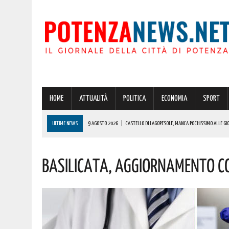
HOME
ATTUALITÀ
POLITICA
ECONOMIA
SPORT
ULTIME NEWS
9 AGOSTO 2026
|
CASTELLO DI LAGOPESOLE, MANCA POCHISSIMO ALLE GIO
PROGRAMMA
Basilicata, Aggiornamento C
9 AGOSTO 2026
|
POTENZA, VINCITA DA RECORD IN PROVINCIA DI OLTRE 600000 EURO! AUGURI
8 AGOSTO 2026
|
BRUTTO INCIDENTE SULLA 106 JONICA! ELIAMBULANZA SUL POSTO
8 AGOSTO 2026
|
COPPA ITALIA: ECCO COM’È TERMINATA LA PARTITA TRA L’ASCOLI E IL POTENZ
9 AGOSTO 2026
|
A MONDI LUCANI PREMIATO JOSEPH GULINO, ORIGINARIO DI AVIGLIANO E RESID
COMPLIMENTI