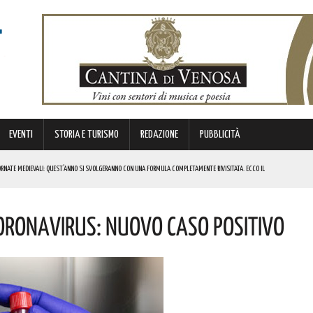
EVENTI
STORIA E TURISMO
REDAZIONE
PUBBLICITÀ
RNATE MEDIEVALI: QUEST’ANNO SI SVOLGERANNO CON UNA FORMULA COMPLETAMENTE RIVISITATA. ECCO IL
oronavirus: Nuovo Caso Positivo
 AL FORTUNATO
A CALCIO
ENTE A MIAMI: METTERÀ A DISPOSIZIONE DEL TERRITORIO LE SUE ESPERIENZE E RELAZIONI MATURATE ALL’ESTERO.