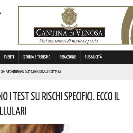
EVENTI
STORIA E TURISMO
REDAZIONE
PUBBLICITÀ
IL COMPLETAMENTO DEL CASTELLO MEDIEVALE! I DETTAGLI
ESTIVO RIMOSSO IL SENSO UNICO ALTERNATO SU QUESTO VIADOTTO
 I Test Su Rischi Specifici. Ecco Il
E CIVILE
NI DOPO: QUESTO L’OMAGGIO
ellulari
RGENZE E OPPORTUNITÀ STRATEGICHE CHE INTERESSANO IL TERRITORIO LUCANO. I DETTAGLI