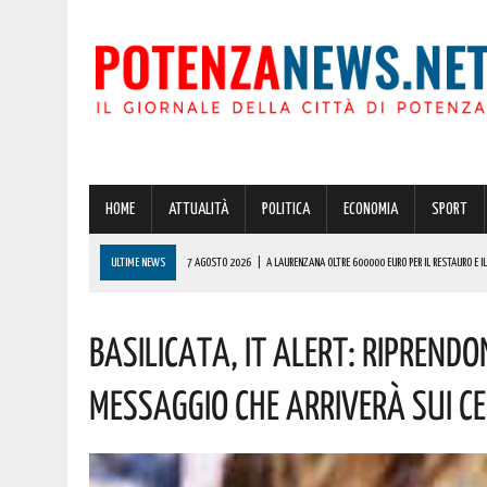
HOME
ATTUALITÀ
POLITICA
ECONOMIA
SPORT
ULTIME NEWS
7 AGOSTO 2026
|
A LAURENZANA OLTRE 600000 EURO PER IL RESTAURO E 
7 AGOSTO 2026
|
RACCORDO AUTOSTRADALE 5 “SICIGNANO-POTENZA”: IN VISTA DELL’ESODO 
Basilicata, IT Alert: Riprendono
7 AGOSTO 2026
|
BASILICATA: TEMPORALI IN ARRIVO! ECCO L’ALLERTA METEO DELLA PROTEZION
7 AGOSTO 2026
|
STRAGE DI MARCINELLE, VIVO IL RICORDO DEL SACRIFICIO DEI LUCANI 70 AN
Messaggio Che Arriverà Sui C
7 AGOSTO 2026
|
BARDI RICEVE L’ONOREVOLE ALDO MATTIA PER FARE IL PUNTO SU QUESTE EME