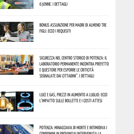
63enne. I dettagli
Bonus assunzione per madri di almeno tre
figli: ecco i requisiti
Sicurezza nel Centro Storico di Potenza: il
Laboratorio Permanente incontra Prefetto
e Questore per esporre le criticità
segnalate dai cittadini”. I dettagli
Luce e gas, prezzi in aumento a luglio: ecco
l’impatto sulle bollette e i costi attesi
Potenza: minacciava di morte e intimidiva i
condomini in provincia! Intervenuta la