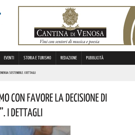
EVENTI
STORIA E TURISMO
REDAZIONE
PUBBLICITÀ
ENERGIA SOSTENIBILE. I DETTAGLI
I DROGA! L’OPERAZIONE
mo Con Favore La Decisione Di
OLORO CHE PERSERO LA VITA IN UNA DELLE PAGINE PIÙ DOLOROSE DELLA NOSTRA EMIGRAZIONE
IL CONCERTO AD INGRESSO GRATUITO
. I Dettagli