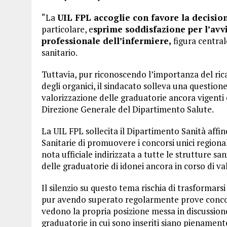
“La
UIL FPL accoglie con favore la decision
particolare, e
sprime soddisfazione per l’avvi
professionale dell’infermiere,
figura central
sanitario.
Tuttavia, pur riconoscendo l’importanza del ri
degli organici, il sindacato solleva una questio
valorizzazione delle graduatorie ancora vigenti e
Direzione Generale del Dipartimento Salute.
La UIL FPL sollecita il Dipartimento Sanità affi
Sanitarie di promuovere i concorsi unici regiona
nota ufficiale indirizzata a tutte le strutture sa
delle graduatorie di idonei ancora in corso di val
Il silenzio su questo tema rischia di trasformarsi 
pur avendo superato regolarmente prove concors
vedono la propria posizione messa in discussione
graduatorie in cui sono inseriti siano pienamente