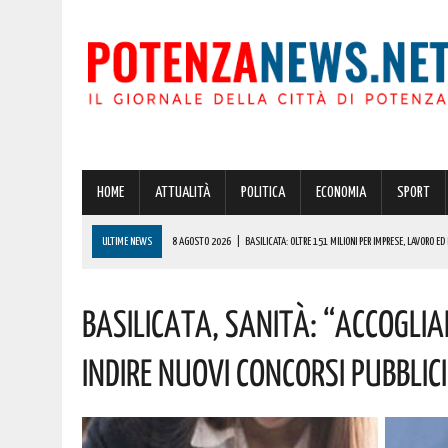
HOME
ATTUALITÀ
POLITICA
ECONOMIA
SPORT
ULTIME NEWS
8 AGOSTO 2026
|
BASILICATA: OLTRE 151 MILIONI PER IMPRESE, LAVORO ED 
8 AGOSTO 2026
|
POTENZA, SCACCO ALLA MOVIDA: 114 PERSONE IDENTIFICATE E SEQUESTRO D
Basilicata, Sanità: “accoglia
8 AGOSTO 2026
|
70 ANNI DOPO, MARCINELLE È ANCORA MEMORIA VIVA: MURO LUCANO ONORA C
8 AGOSTO 2026
|
POTENZA: CLEMENTINO PORTA L’ENERGIA DI “GRANDE ANIMA” IN PROVINCIA. 
Indire Nuovi Concorsi Pubblici”
8 AGOSTO 2026
|
POTENZA: GRAVISSIMA AGGRESSIONE IN CARCERE! LA DENUNCIA