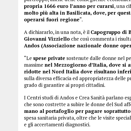
propria 1666 euro l’anno per curarsi
, una c
molto più alta in Basilicata, dove, per que
operarsi fuori regione
“.
A dichiararlo, in una nota, è il
Capogruppo di B
Giovanni Vizziello
che così commenta i risulta
Andos (Associazione nazionale donne opera
“Le
spese private
sostenute dalle donne nel p
massime
nel Mezzogiorno d’Italia, dove si a
ridotte nel Nord Italia dove risultano infer
sulla diversa efficacia ed appropriatezza delle pr
grado di garantire ai propri cittadini.
I Centri studi di Andos e Crea Sanità parlano es
che sono costrette a subire le donne del Sud 
mano al portafoglio per pagare soprattutto
spesa sanitaria privata, oltre che le visite special
e gli accertamenti diagnostici.