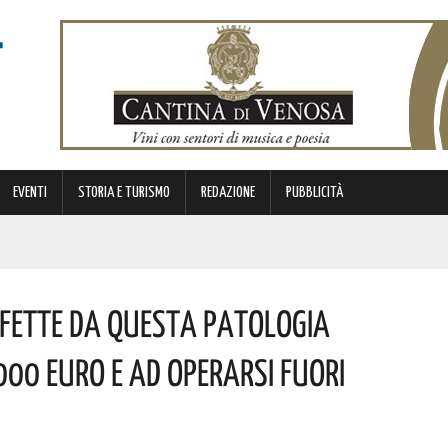
EVENTI
STORIA E TURISMO
REDAZIONE
PUBBLICITÀ
E! AUGURI A CHI PORTA IL SUO NOME
ffette Da Questa Patologia
COMUNITÀ, DI SANO DIVERTIMENTO. ECCO LE FOTO
TIVAZIONE DI NUOVI SERVIZI DEDICATI ALL’INFANZIA. I DETTAGLI
000 Euro E Ad Operarsi Fuori
NO IDONEI PER 39 PROFILI