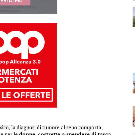
fisico, la diagnosi di tumore al seno comporta,
e per le
donne, costrette a spendere di tasca