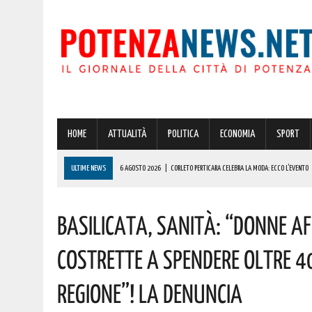
HOME
ATTUALITÀ
POLITICA
ECONOMIA
SPORT
ULTIME NEWS
6 AGOSTO 2026
|
CORLETO PERTICARA CELEBRA LA MODA: ECCO L’EVENTO
6 AGOSTO 2026
|
OGGI, GIORNO DELLA TRASFIGURAZIONE DI CRISTO, SI CELEBRA SAN SALVATOR
Basilicata, Sanità: “Donne A
5 AGOSTO 2026
|
A MOLITERNO IN ONORE DEL PATRONO SAN DOMENICO, MOMENTI DI FEDE, DI 
5 AGOSTO 2026
|
POTENZA, ASILO NIDO INAUGURATO IN PROVINCIA: SONO 42 I PROGETTI PER L’AT
Costrette A Spendere Oltre 4
6 AGOSTO 2026
|
CONCORSO ASMEL 2026, VIA ALLE CANDIDATURE: OLTRE 1.000 COMUNI CERCA
Regione”! La Denuncia