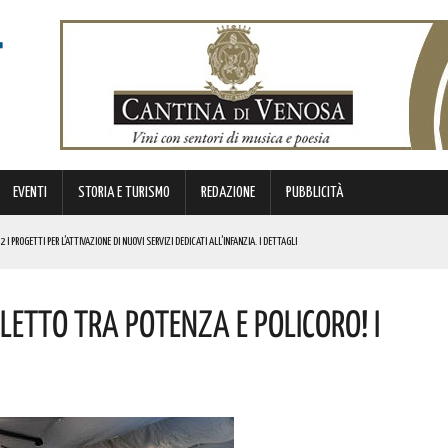
EVENTI
STORIA E TURISMO
REDAZIONE
PUBBLICITÀ
I PROGETTI PER L’ATTIVAZIONE DI NUOVI SERVIZI DEDICATI ALL’INFANZIA. I DETTAGLI
 MISURE DI SICUREZZA. LA DECISIONE DEL PREFETTO
Letto Tra Potenza E Policoro! I
ELLA EX VIA APPIA A VENTI CHILOMETRI DA POTENZA! L’EVENTO IN PROGRAMMA
I
COMUNITÀ, DI SANO DIVERTIMENTO. ECCO LE FOTO