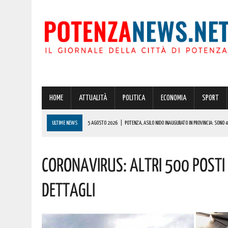
HOME
ATTUALITÀ
POLITICA
ECONOMIA
SPORT
ULTIME NEWS
5 AGOSTO 2026
|
POTENZA, ASILO NIDO INAUGURATO IN PROVINCIA: SONO 42 
5 AGOSTO 2026
|
POTENZA: IN CITTÀ E NEL CENTRO STORICO ULTERIORE RAFFORZAMENTO DELLE
Coronavirus: Altri 500 Posti 
5 AGOSTO 2026
|
ATTESO IL RITORNO DELLO SLALOM “COPPA CITTÀ DI RUOTI” SUI TORNANTI D
5 AGOSTO 2026
|
POTENZA: GRAVE INCENDIO IN PROVINCIA! VIGILI DEL FUOCO SUL POSTO DA IER
Dettagli
5 AGOSTO 2026
|
A MOLITERNO IN ONORE DEL PATRONO SAN DOMENICO, MOMENTI DI FEDE, DI 