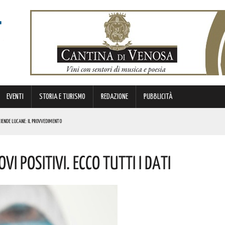
EVENTI
STORIA E TURISMO
REDAZIONE
PUBBLICITÀ
ZIENDE LUCANE: IL PROVVEDIMENTO
ATA! L’EVENTO
i Positivi. Ecco Tutti I Dati
 LUCANI. LE NOVITÀ
 BASILICATA LANCIA LA MANIFESTAZIONE DI INTERESSE PER TOUR OPERATOR, AGENZIE E GUIDE TURISTICHE. I
NI DOPO: QUESTO L’OMAGGIO