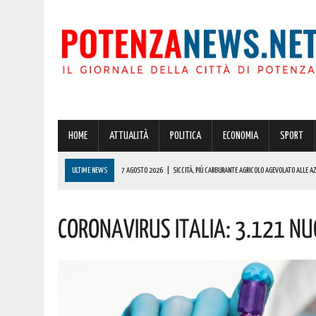
HOME
ATTUALITÀ
POLITICA
ECONOMIA
SPORT
ULTIME NEWS
7 AGOSTO 2026
|
SICCITÀ, PIÙ CARBURANTE AGRICOLO AGEVOLATO ALLE A
7 AGOSTO 2026
|
UNO SPETTACOLO SENZA PRECEDENTI STA PER ARRIVARE A VAGLIO DI BASILIC
Coronavirus Italia: 3.121 Nuov
7 AGOSTO 2026
|
LOTTA ALLE FRODI AGROALIMENTARI: VANTAGGI CONCRETI PER I CONSUMATORI
7 AGOSTO 2026
|
MOSTRA “CARAVAGGIO. NARCISO, IL MITO DI UN CAPOLAVORO” A POTENZA: APT
DETTAGLI
7 AGOSTO 2026
|
STRAGE DI MARCINELLE, VIVO IL RICORDO DEL SACRIFICIO DEI LUCANI 70 AN