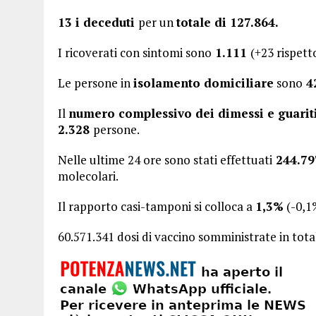
13 i deceduti
per un
totale di 127.864.
I ricoverati con sintomi sono
1.111
(+23 rispetto
Le persone in
isolamento domiciliare
sono
42
Il
numero complessivo dei dimessi e guariti
2.328
persone.
Nelle ultime 24 ore sono stati effettuati
244.79
molecolari.
Il rapporto casi-tamponi si colloca a
1,3%
(-0,1
60.571.341 dosi di vaccino somministrate in tota