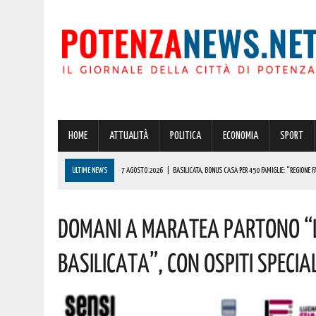
HOME
ATTUALITÀ
POLITICA
ECONOMIA
SPORT
ULTIME NEWS
7 AGOSTO 2026
|
BASILICATA, BONUS CASA PER 450 FAMIGLIE: “REGIONE F
7 AGOSTO 2026
|
POTENZA, MAXISEQUESTRO DELLA GUARDIA DI FINANZA IN PROVINCIA: OLTRE
DOMANI A MARATEA PARTONO “LE
7 AGOSTO 2026
|
POTENZA, INCIDENTE POCO FA! 118 SUL POSTO
7 AGOSTO 2026
|
POTENZA E SAN CHIRICO RAPARO INSIEME PER DARE VITA ALLA RETE DEI “COMU
BASILICATA”, CON OSPITI SPECI
7 AGOSTO 2026
|
POTENZA: I GEMELLI DIVERSI IN CONCERTO IN PROVINCIA. ECCO QUANDO