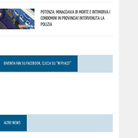
Potenza: minacciava di morte e intimidiva i
condomini in provincia! Intervenuta la
Polizia
DIVENTA FAN SU FACEBOOK, CLICCA SU “MI PIACE!”
ALTRE NEWS