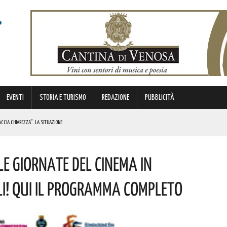
EVENTI
STORIA E TURISMO
REDAZIONE
PUBBLICITÀ
ACCIA CHIAREZZA”. LA SITUAZIONE
 DUEMILA PRODOTTI NON SICURI RITIRATI DAL MERCATO! COSA HANNO SCOPERTO
 GIORNATE DEL CINEMA IN
NI LUCANI IN FIORE”. I DETTAGLI
ALI! QUI IL PROGRAMMA COMPLETO