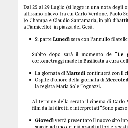
Dal 25 al 29 Luglio (si legge in una nota degli o
altissimo rilievo tra cui Carlo Verdone, Paolo 
Jo Champa e Claudio Santamaria, in più dibattiti 
a Fiumicello) in piazza del Gesù.
Si parte
Lunedì
sera con l’annullo filateli
Subito dopo sarà il momento de
“Le 
cortometraggi made in Basilicata a cura de
La giornata di
Martedì
continuerà con il c
Ospite d’onore della giornata di
Mercoled
la regista Maria Sole Tognazzi.
Al termine della serata il cinema di Carlo
film da lui diretti e interpretati “Sono pazzo 
Giovedì
verrà presentato il nuovo sito in
spazio ad uno dei più grandi attori e registi