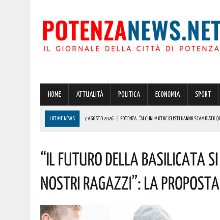
HOME
ATTUALITÀ
POLITICA
ECONOMIA
SPORT
ULTIME NEWS
7 AGOSTO 2026
|
POTENZA: “ALCUNI MOTOCICLISTI HANNO SCAMBIATO QUA
7 AGOSTO 2026
|
IL PLANETARIO DI ANZI CON ‘ASTROMIA’ È ENTRATO TRA I QUATTRO PROGETTI
“Il Futuro Della Basilicata Si 
7 AGOSTO 2026
|
A CARBONE SPICCA IL TARTUFO BIANCO: COSÌ L’ALSIA LANCIA UN AVVISO PUBB
7 AGOSTO 2026
|
DALLA REGIONE VIA LIBERA ALLA REALIZZAZIONE A PICERNO E MELFI DI SISTE
Nostri Ragazzi”: La Proposta
7 AGOSTO 2026
|
BENZINA ANNACQUATA E GASOLIO SPORCO, UN IMPIANTO SU CINQUE NON È IN 