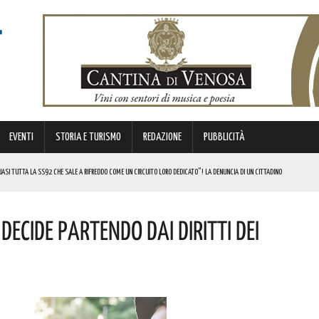
EVENTI
STORIA E TURISMO
REDAZIONE
PUBBLICITÀ
SI TUTTA LA SS92 CHE SALE A RIFREDDO COME UN CIRCUITO LORO DEDICATO”! LA DENUNCIA DI UN CITTADINO
 FINANZIATI A LIVELLO NAZIONALE DAL MINISTERO. COMPLIMENTI
Decide Partendo Dai Diritti Dei
LICO PER VALORIZZARLO RIVOLTO A GRAFICI, DESIGNER PROFESSIONISTI E STUDENTI. I DETTAGLI
MI DI ACCUMULO DI ENERGIA ELETTRICA A BATTERIE. I DETTAGLI
REGOLA: “IL PROBLEMA RIGUARDA L’INTERO TERRITORIO NAZIONALE”! I DETTAGLI