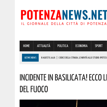
HOME
ATTUALITÀ
POLITICA
ECONOMIA
SPORT
ULTIME NEWS
8 AGOSTO 2026
|
CODICE DELLA STRADA, LE NOVITÀ ALLO STUDIO: IPOTES
8 AGOSTO 2026
|
POTENZA: GRAVISSIMA AGGRESSIONE IN CARCERE! LA DENUNCIA
Incidente In Basilicata! Ecco L
8 AGOSTO 2026
|
BASILICATA: OLTRE 151 MILIONI PER IMPRESE, LAVORO ED ENERGIA SOSTENIBIL
8 AGOSTO 2026
|
POTENZA, SCACCO ALLA MOVIDA: 114 PERSONE IDENTIFICATE E SEQUESTRO D
Del Fuoco
8 AGOSTO 2026
|
MANOVRA 2027, AL VIA I LAVORI SULLA LEGGE DI BILANCIO: DALLE PENSIONI 