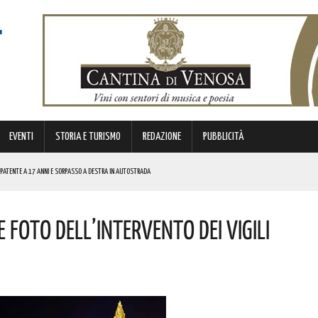
EVENTI
STORIA E TURISMO
REDAZIONE
PUBBLICITÀ
I PATENTE A 17 ANNI E SORPASSO A DESTRA IN AUTOSTRADA
e Foto Dell’intervento Dei Vigili
E. I DETTAGLI
I DROGA! L’OPERAZIONE
ALLE TASSE