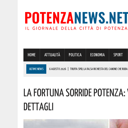
HOME
ATTUALITÀ
POLITICA
ECONOMIA
SPORT
ULTIME NEWS
6 AGOSTO 2026
|
TRUFFA SPID, LA FALSA RICHIESTA DEL CANONE CHE RUBA
6 AGOSTO 2026
|
CASE MOBILI E RECUPERO DEI BORGHI: LA RICETTA DI COLDIRETTI PER I LAVOR
La Fortuna Sorride Potenza: Vi
6 AGOSTO 2026
|
CONCORSO ASMEL 2026, VIA ALLE CANDIDATURE: OLTRE 1.000 COMUNI CERCA
6 AGOSTO 2026
|
CORLETO PERTICARA CELEBRA LA MODA: ECCO L’EVENTO
Dettagli
6 AGOSTO 2026
|
ADDIO A UN GIGANTE DELLA MUSICA ITALIANA: È MORTO FRANCESCO GUCCIN