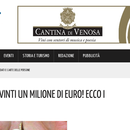
EVENTI
STORIA E TURISMO
REDAZIONE
PUBBLICITÀ
 DATI E CARTE DELLE PERSONE
ATORI STAGIONALI LUCANI
nti Un Milione Di Euro! Ecco I
NO IDONEI PER 39 PROFILI
I