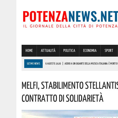
HOME
ATTUALITÀ
POLITICA
ECONOMIA
SPORT
ULTIME NEWS
6 AGOSTO 2026
|
ADDIO A UN GIGANTE DELLA MUSICA ITALIANA: È MORTO
6 AGOSTO 2026
|
TRUFFA SPID, LA FALSA RICHIESTA DEL CANONE CHE RUBA DATI E CARTE DELL
Melfi, Stabilimento Stellantis
6 AGOSTO 2026
|
CASE MOBILI E RECUPERO DEI BORGHI: LA RICETTA DI COLDIRETTI PER I LAVOR
6 AGOSTO 2026
|
CONCORSO ASMEL 2026, VIA ALLE CANDIDATURE: OLTRE 1.000 COMUNI CERCA
Contratto Di Solidarietà
6 AGOSTO 2026
|
POTENZA: MINACCIAVA DI MORTE E INTIMIDIVA I CONDOMINI IN PROVINCIA! I