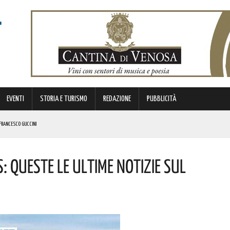
EVENTI
STORIA E TURISMO
REDAZIONE
PUBBLICITÀ
 FRANCESCO GUCCINI
E PERSONE
: Queste Le Ultime Notizie Sul
ATORI STAGIONALI LUCANI
NO IDONEI PER 39 PROFILI
NTERVENUTA LA POLIZIA