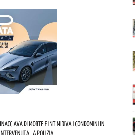
nacciava Di Morte E Intimidiva I Condomini In
 Intervenuta La Polizia