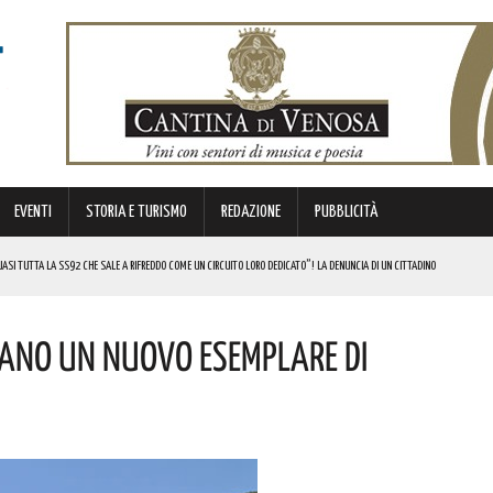
EVENTI
STORIA E TURISMO
REDAZIONE
PUBBLICITÀ
SI TUTTA LA SS92 CHE SALE A RIFREDDO COME UN CIRCUITO LORO DEDICATO”! LA DENUNCIA DI UN CITTADINO
 FINANZIATI A LIVELLO NAZIONALE DAL MINISTERO. COMPLIMENTI
cano Un Nuovo Esemplare Di
LICO PER VALORIZZARLO RIVOLTO A GRAFICI, DESIGNER PROFESSIONISTI E STUDENTI. I DETTAGLI
MI DI ACCUMULO DI ENERGIA ELETTRICA A BATTERIE. I DETTAGLI
REGOLA: “IL PROBLEMA RIGUARDA L’INTERO TERRITORIO NAZIONALE”! I DETTAGLI