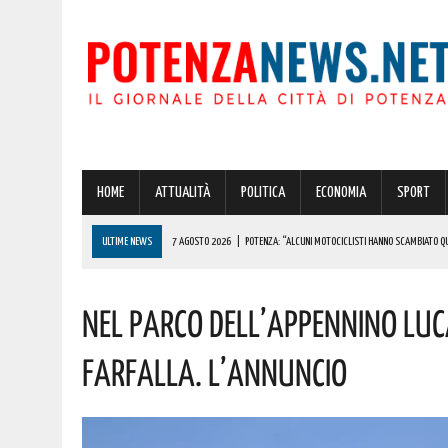
HOME
ATTUALITÀ
POLITICA
ECONOMIA
SPORT
ULTIME NEWS
7 AGOSTO 2026
|
POTENZA: “ALCUNI MOTOCICLISTI HANNO SCAMBIATO QUA
7 AGOSTO 2026
|
IL PLANETARIO DI ANZI CON ‘ASTROMIA’ È ENTRATO TRA I QUATTRO PROGETTI
Nel Parco Dell’Appennino Lu
7 AGOSTO 2026
|
A CARBONE SPICCA IL TARTUFO BIANCO: COSÌ L’ALSIA LANCIA UN AVVISO PUBB
7 AGOSTO 2026
|
DALLA REGIONE VIA LIBERA ALLA REALIZZAZIONE A PICERNO E MELFI DI SISTE
Farfalla. L’annuncio
7 AGOSTO 2026
|
BENZINA ANNACQUATA E GASOLIO SPORCO, UN IMPIANTO SU CINQUE NON È IN 