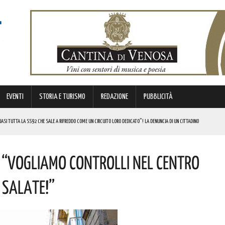
EVENTI
STORIA E TURISMO
REDAZIONE
PUBBLICITÀ
SI TUTTA LA SS92 CHE SALE A RIFREDDO COME UN CIRCUITO LORO DEDICATO”! LA DENUNCIA DI UN CITTADINO
 FINANZIATI A LIVELLO NAZIONALE DAL MINISTERO. COMPLIMENTI
 “VOGLIAMO CONTROLLI NEL CENTRO
LICO PER VALORIZZARLO RIVOLTO A GRAFICI, DESIGNER PROFESSIONISTI E STUDENTI. I DETTAGLI
MI DI ACCUMULO DI ENERGIA ELETTRICA A BATTERIE. I DETTAGLI
 SALATE!”
REGOLA: “IL PROBLEMA RIGUARDA L’INTERO TERRITORIO NAZIONALE”! I DETTAGLI