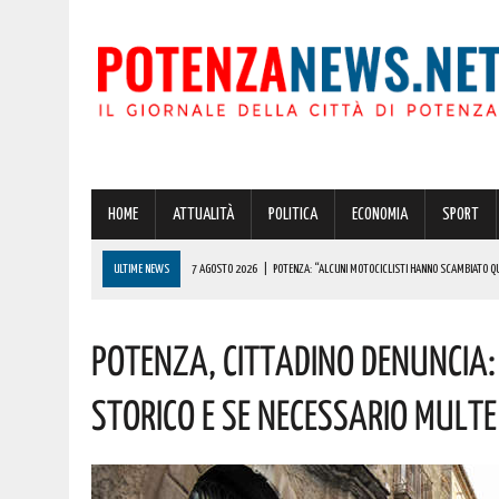
HOME
ATTUALITÀ
POLITICA
ECONOMIA
SPORT
ULTIME NEWS
7 AGOSTO 2026
|
POTENZA: “ALCUNI MOTOCICLISTI HANNO SCAMBIATO QUA
7 AGOSTO 2026
|
IL PLANETARIO DI ANZI CON ‘ASTROMIA’ È ENTRATO TRA I QUATTRO PROGETTI
POTENZA, CITTADINO DENUNCIA:
7 AGOSTO 2026
|
A CARBONE SPICCA IL TARTUFO BIANCO: COSÌ L’ALSIA LANCIA UN AVVISO PUBB
7 AGOSTO 2026
|
DALLA REGIONE VIA LIBERA ALLA REALIZZAZIONE A PICERNO E MELFI DI SISTE
STORICO E SE NECESSARIO MULTE
7 AGOSTO 2026
|
BENZINA ANNACQUATA E GASOLIO SPORCO, UN IMPIANTO SU CINQUE NON È IN 