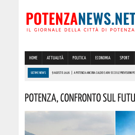
HOME
ATTUALITÀ
POLITICA
ECONOMIA
SPORT
ULTIME NEWS
9 AGOSTO 2026
|
A POTENZA ANCORA CALDO E AFA! ECCO LE PREVISIONI 
9 AGOSTO 2026
|
A MONDI LUCANI PREMIATO JOSEPH GULINO, ORIGINARIO DI AVIGLIANO E RESID
Potenza, Confronto Sul Futur
COMPLIMENTI
9 AGOSTO 2026
|
CASTELLO DI LAGOPESOLE, MANCA POCHISSIMO ALLE GIORNATE MEDIEVALI:
9 AGOSTO 2026
|
POTENZA, VINCITA DA RECORD IN PROVINCIA DI OLTRE 600000 EURO! AUGURI
9 AGOSTO 2026
|
PROTEZIONE CIVILE GRUPPO LUCANO DI MARATEA DICE ADDIO A UNA SUA GIOVA
COMMOSSO