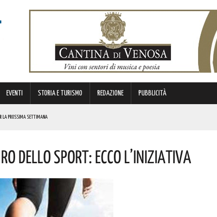
EVENTI
STORIA E TURISMO
REDAZIONE
PUBBLICITÀ
PER LA PROSSIMA SETTIMANA
ENTE A MIAMI: METTERÀ A DISPOSIZIONE DEL TERRITORIO LE SUE ESPERIENZE E RELAZIONI MATURATE ALL’ESTERO.
o Dello Sport: Ecco L’iniziativa
 QUEST’ANNO SI SVOLGERANNO CON UNA FORMULA COMPLETAMENTE RIVISITATA. ECCO IL PROGRAMMA
 AL FORTUNATO
NE VOLONTARIA: “AVEVI SEMPRE VOGLIA DI IMPARARE, PARTECIPARE, ESSERE PRESENTE”. IL RICORDO