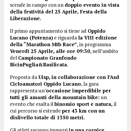
scende in campo con un
doppio evento in vista
della festività del 25 Aprile, Festa della
Liberazione.
Il primo appuntamento si tiene ad
Oppido
Lucano (Potenza)
e riguarda
la VIII edizione
della “Marathon Mtb Race”
, in programma
Venerdì 25 Aprile, alle ore 09:30
, nell’ambito
del
Campionato Granfondo
BicinPuglia&Basilicata
.
Proposta da
Uisp, in collaborazione con l’Asd
Cicloamatori Oppido Lucano
, la gara
rappresenta un’
occasione imperdibile per
tutti gli amanti della mountain bike:
un
evento che esalta il
binomio sport e natura,
il
cui percorso si estende
per 43 km con un
dislivello totale di 1350 metri.
Gli atleti saranno immersi
in una cornice