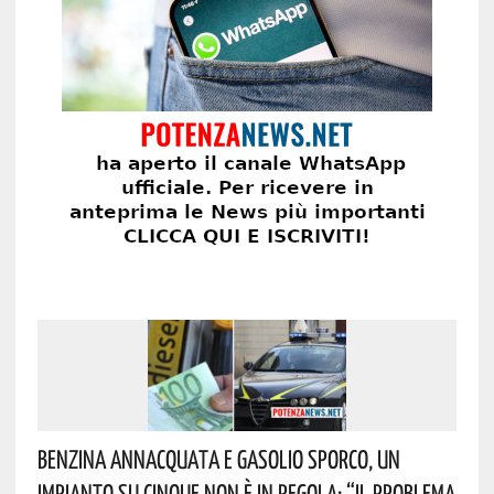
Benzina Annacquata E Gasolio Sporco, Un
Impianto Su Cinque Non È In Regola: “il Problema