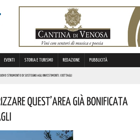
EVENTI
STORIA E TURISMO
REDAZIONE
PUBBLICITÀ
 NUOVO STRUMENTO DI SOSTEGNO AGLI INVESTIMENTI. I DETTAGLI
rizzare Quest’area Già Bonificata
STORICA “DAI LONGOBARDI AI NORMANNI”. I DETTAGLI
NCIANO UN 63ENNE. I DETTAGLI
gli
ONA MUSICA E DIVERTIMENTO. I DETTAGLI DELL’EVENTO