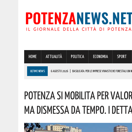
HOME
ATTUALITÀ
POLITICA
ECONOMIA
SPORT
ULTIME NEWS
6 AGOSTO 2026
|
BASILICATA: PER LE IMPRESE VIVAISTICHE FORESTALI UN
6 AGOSTO 2026
|
POTENZA, INCENDIO IN UN’ABITAZIONE IN PROVINCIA!
Potenza Si Mobilita Per Valo
6 AGOSTO 2026
|
ACERENZA PRONTA AD ACCOGLIERE LA NUOVA EDIZIONE DELLA RIEVOCAZIONE 
6 AGOSTO 2026
|
POTENZA, PER IL GRAVE INCENDIO IN PROVINCIA CARABINIERI FORESTALI DENU
Ma Dismessa Da Tempo. I Detta
6 AGOSTO 2026
|
A BRIENZA ARRIVA LA SAGRA DELLA PATATELLA ACCOMPAGNATA DA TANTA BU