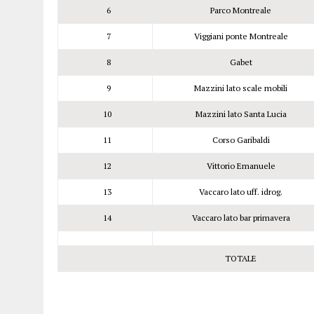
6
Parco Montreale
7
Viggiani ponte Montreale
8
Gabet
9
Mazzini lato scale mobili
10
Mazzini lato Santa Lucia
11
Corso Garibaldi
12
Vittorio Emanuele
13
Vaccaro lato uff. idrog.
14
Vaccaro lato bar primavera
TOTALE