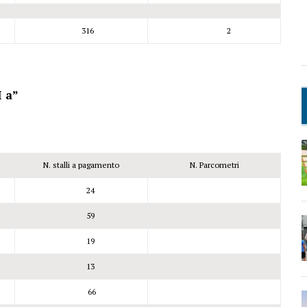
316
2
 a”
N. stalli a pagamento
N. Parcometri
24
59
19
13
66