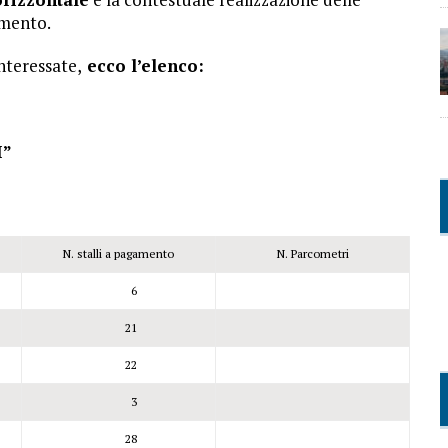
amento.
interessate,
ecco l’elenco:
I”
N. stalli a pagamento
N. Parcometri
6
21
22
3
28