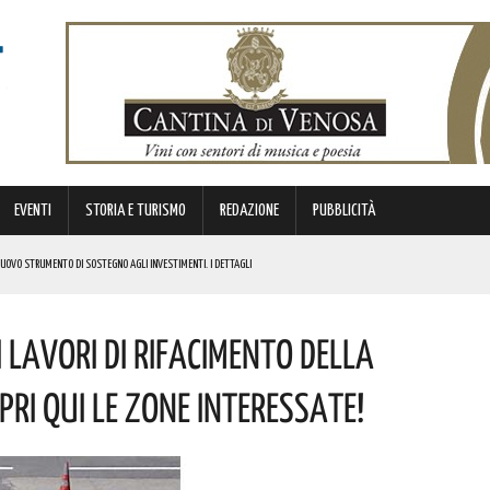
EVENTI
STORIA E TURISMO
REDAZIONE
PUBBLICITÀ
 NUOVO STRUMENTO DI SOSTEGNO AGLI INVESTIMENTI. I DETTAGLI
 LAVORI DI RIFACIMENTO DELLA
STORICA “DAI LONGOBARDI AI NORMANNI”. I DETTAGLI
NCIANO UN 63ENNE. I DETTAGLI
RI QUI LE ZONE INTERESSATE!
ONA MUSICA E DIVERTIMENTO. I DETTAGLI DELL’EVENTO