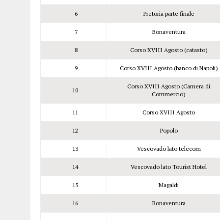
6
Pretoria parte finale
7
Bonaventura
8
Corso XVIII Agosto (catasto)
9
Corso XVIII Agosto (banco di Napoli)
Corso XVIII Agosto (Camera di
10
Commercio)
11
Corso XVIII Agosto
12
Popolo
13
Vescovado lato telecom
14
Vescovado lato Tourist Hotel
15
Magaldi
16
Bonaventura