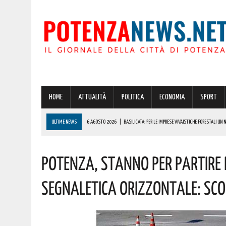
HOME
ATTUALITÀ
POLITICA
ECONOMIA
SPORT
ULTIME NEWS
6 AGOSTO 2026
|
BASILICATA: PER LE IMPRESE VIVAISTICHE FORESTALI UN
6 AGOSTO 2026
|
POTENZA, INCENDIO IN UN’ABITAZIONE IN PROVINCIA!
POTENZA, STANNO PER PARTIRE I
6 AGOSTO 2026
|
ACERENZA PRONTA AD ACCOGLIERE LA NUOVA EDIZIONE DELLA RIEVOCAZIONE 
6 AGOSTO 2026
|
POTENZA, PER IL GRAVE INCENDIO IN PROVINCIA CARABINIERI FORESTALI DENU
SEGNALETICA ORIZZONTALE: SCOP
6 AGOSTO 2026
|
A BRIENZA ARRIVA LA SAGRA DELLA PATATELLA ACCOMPAGNATA DA TANTA BU