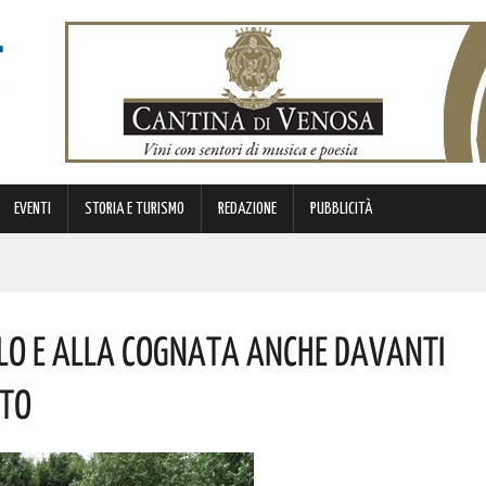
EVENTI
STORIA E TURISMO
REDAZIONE
PUBBLICITÀ
STORICA “DAI LONGOBARDI AI NORMANNI”. I DETTAGLI
llo E Alla Cognata Anche Davanti
NCIANO UN 63ENNE. I DETTAGLI
nto
DI SOSTEGNO AGLI INVESTIMENTI. I DETTAGLI