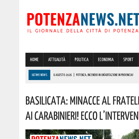
HOME
ATTUALITÀ
POLITICA
ECONOMIA
SPORT
ULTIME NEWS
6 AGOSTO 2026
|
POTENZA, INCENDIO IN UN’ABITAZIONE IN PROVINCIA!
6 AGOSTO 2026
|
ACERENZA PRONTA AD ACCOGLIERE LA NUOVA EDIZIONE DELLA RIEVOCAZIONE 
Basilicata: Minacce Al Frate
6 AGOSTO 2026
|
POTENZA, PER IL GRAVE INCENDIO IN PROVINCIA CARABINIERI FORESTALI DENU
6 AGOSTO 2026
|
BONUS ASSUNZIONE PER MADRI DI ALMENO TRE FIGLI: ECCO I REQUISITI
Ai Carabinieri! Ecco L’interve
6 AGOSTO 2026
|
BASILICATA: PER LE IMPRESE VIVAISTICHE FORESTALI UN NUOVO STRUMENTO 