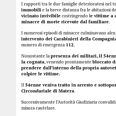
I rapporti tra le due famiglie deterioratesi nel 
immobili
e la breve distanza fra le abitazioni de
vicinato invivibile
costringendo l
e vittime a 
minacce di morte ricevute dal familiare
.
I numerosi episodi di minacce culminavano alcun
intervento dei Carabinieri della Compagnia 
numero di emergenza
112
.
Nonostante la
presenza dei militari, il 54en
la cognata
, venendo prontamente
bloccato d
prendere dall’interno della propria autove
colpire le vittime.
Il
54enne veniva tratto in arresto e sottopo
Circondariale di Matera
.
Successivamente l’Autorità Giudiziaria convalid
misura cautelare.