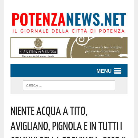
MENU
Niente Acqua A Tito,
Avigliano, Pignola E In Tutti I