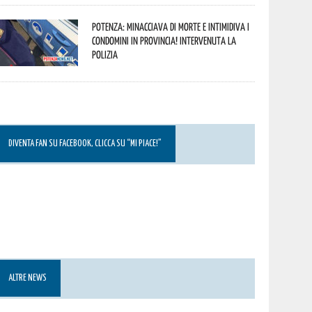
Potenza: minacciava di morte e intimidiva i
condomini in provincia! Intervenuta la
Polizia
DIVENTA FAN SU FACEBOOK, CLICCA SU “MI PIACE!”
ALTRE NEWS