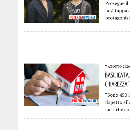
Prosegue il
farà tappa 
protagonis
7 AGOSTO 2026
Basilicata,
Chiarezza”
“Sono 450 l
rispetto al
mesi che co