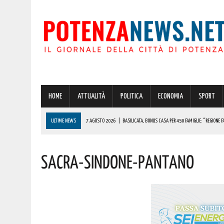
HOME
ATTUALITÀ
POLITICA
ECONOMIA
SPORT
ULTIME NEWS
7 AGOSTO 2026
|
BASILICATA, BONUS CASA PER 450 FAMIGLIE: “REGIONE F
7 AGOSTO 2026
|
POTENZA, MAXISEQUESTRO DELLA GUARDIA DI FINANZA IN PROVINCIA: OLTRE
Sacra-Sindone-Pantano
7 AGOSTO 2026
|
POTENZA, INCIDENTE POCO FA! 118 SUL POSTO
7 AGOSTO 2026
|
POTENZA E SAN CHIRICO RAPARO INSIEME PER DARE VITA ALLA RETE DEI “COMU
7 AGOSTO 2026
|
POTENZA: I GEMELLI DIVERSI IN CONCERTO IN PROVINCIA. ECCO QUANDO