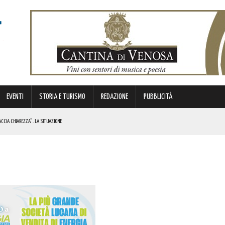
EVENTI
STORIA E TURISMO
REDAZIONE
PUBBLICITÀ
ACCIA CHIAREZZA”. LA SITUAZIONE
 DUEMILA PRODOTTI NON SICURI RITIRATI DAL MERCATO! COSA HANNO SCOPERTO
NI LUCANI IN FIORE”. I DETTAGLI