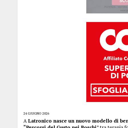
24 GIUGNO 2026
A
Latronico nasce un nuovo modello di bene
“Percorsi del Gusto nei Boschi
” tra terapia f