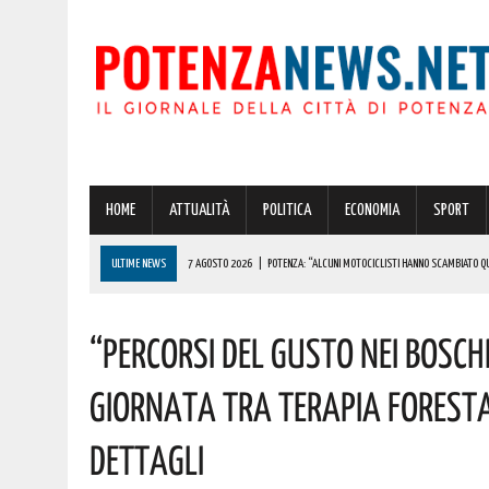
HOME
ATTUALITÀ
POLITICA
ECONOMIA
SPORT
ULTIME NEWS
7 AGOSTO 2026
|
POTENZA: “ALCUNI MOTOCICLISTI HANNO SCAMBIATO QUA
7 AGOSTO 2026
|
IL PLANETARIO DI ANZI CON ‘ASTROMIA’ È ENTRATO TRA I QUATTRO PROGETTI
“Percorsi Del Gusto Nei Bosch
7 AGOSTO 2026
|
A CARBONE SPICCA IL TARTUFO BIANCO: COSÌ L’ALSIA LANCIA UN AVVISO PUBB
7 AGOSTO 2026
|
DALLA REGIONE VIA LIBERA ALLA REALIZZAZIONE A PICERNO E MELFI DI SISTE
Giornata Tra Terapia Forestal
7 AGOSTO 2026
|
BENZINA ANNACQUATA E GASOLIO SPORCO, UN IMPIANTO SU CINQUE NON È IN 
Dettagli