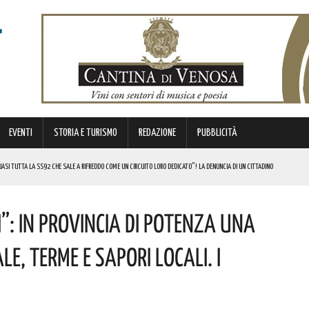
EVENTI
STORIA E TURISMO
REDAZIONE
PUBBLICITÀ
SI TUTTA LA SS92 CHE SALE A RIFREDDO COME UN CIRCUITO LORO DEDICATO”! LA DENUNCIA DI UN CITTADINO
 FINANZIATI A LIVELLO NAZIONALE DAL MINISTERO. COMPLIMENTI
i”: In Provincia Di Potenza Una
LICO PER VALORIZZARLO RIVOLTO A GRAFICI, DESIGNER PROFESSIONISTI E STUDENTI. I DETTAGLI
MI DI ACCUMULO DI ENERGIA ELETTRICA A BATTERIE. I DETTAGLI
e, Terme E Sapori Locali. I
REGOLA: “IL PROBLEMA RIGUARDA L’INTERO TERRITORIO NAZIONALE”! I DETTAGLI