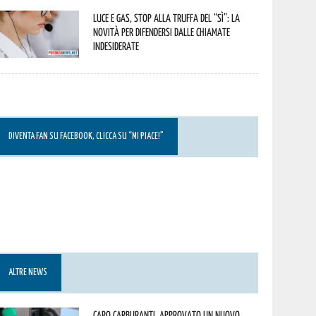
Luce e gas, stop alla truffa del “Sì”: la
novità per difendersi dalle chiamate
indesiderate
DIVENTA FAN SU FACEBOOK, CLICCA SU “MI PIACE!”
ALTRE NEWS
Caro carburanti, approvato un nuovo