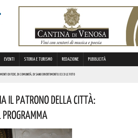
EVENTI
STORIA E TURISMO
REDAZIONE
PUBBLICITÀ
ENTI DI FEDE, DI COMUNITÀ, DI SANO DIVERTIMENTO. ECCO LE FOTO
TIVAZIONE DI NUOVI SERVIZI DEDICATI ALL’INFANZIA. I DETTAGLI
ia Il Patrono Della Città:
 MISURE DI SICUREZZA. LA DECISIONE DEL PREFETTO
ELLA EX VIA APPIA A VENTI CHILOMETRI DA POTENZA! L’EVENTO IN PROGRAMMA
Il Programma
E! AUGURI A CHI PORTA IL SUO NOME