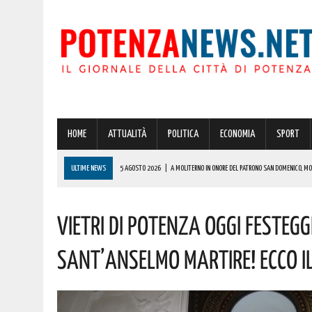
HOME
ATTUALITÀ
POLITICA
ECONOMIA
SPORT
ULTIME NEWS
5 AGOSTO 2026
|
A MOLITERNO IN ONORE DEL PATRONO SAN DOMENICO, MOM
5 AGOSTO 2026
|
POTENZA, ASILO NIDO INAUGURATO IN PROVINCIA: SONO 42 I PROGETTI PER L’AT
Vietri Di Potenza Oggi Festegg
5 AGOSTO 2026
|
POTENZA: IN CITTÀ E NEL CENTRO STORICO ULTERIORE RAFFORZAMENTO DELLE
5 AGOSTO 2026
|
ATTESO IL RITORNO DELLO SLALOM “COPPA CITTÀ DI RUOTI” SUI TORNANTI D
Sant’Anselmo Martire! Ecco 
6 AGOSTO 2026
|
OGGI, GIORNO DELLA TRASFIGURAZIONE DI CRISTO, SI CELEBRA SAN SALVATOR