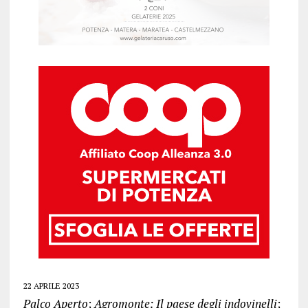
22 APRILE 2023
Palco Aperto
;
Agromonte: Il paese degli indovinelli
;