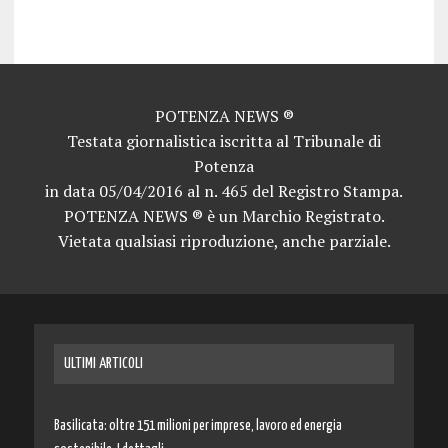
news potenza news potenza news potenza news potenza news potenza news potenza news potenza news potenza news potenza news potenza news potenza news
POTENZA NEWS ®
Testata giornalistica iscritta al Tribunale di
Potenza
in data 05/04/2016 al n. 465 del Registro Stampa.
POTENZA NEWS ® è un Marchio Registrato.
Vietata qualsiasi riproduzione, anche parziale.
ULTIMI ARTICOLI
Basilicata: oltre 151 milioni per imprese, lavoro ed energia