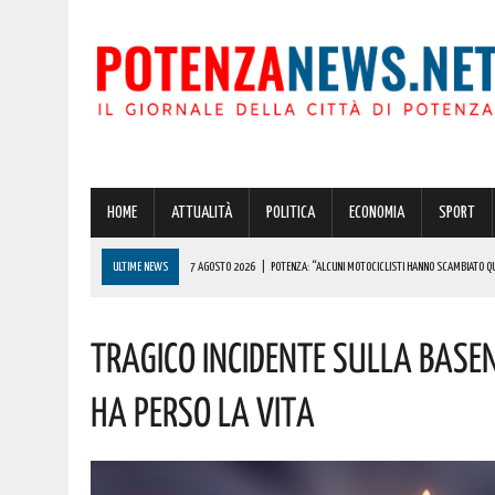
HOME
ATTUALITÀ
POLITICA
ECONOMIA
SPORT
ULTIME NEWS
7 AGOSTO 2026
|
POTENZA: “ALCUNI MOTOCICLISTI HANNO SCAMBIATO QUA
7 AGOSTO 2026
|
IL PLANETARIO DI ANZI CON ‘ASTROMIA’ È ENTRATO TRA I QUATTRO PROGETTI
Tragico Incidente Sulla Bas
7 AGOSTO 2026
|
A CARBONE SPICCA IL TARTUFO BIANCO: COSÌ L’ALSIA LANCIA UN AVVISO PUBB
7 AGOSTO 2026
|
DALLA REGIONE VIA LIBERA ALLA REALIZZAZIONE A PICERNO E MELFI DI SISTE
Ha Perso La Vita
7 AGOSTO 2026
|
BENZINA ANNACQUATA E GASOLIO SPORCO, UN IMPIANTO SU CINQUE NON È IN 