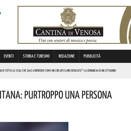
EVENTI
STORIA E TURISMO
REDAZIONE
PUBBLICITÀ
SI TUTTA LA SS92 CHE SALE A RIFREDDO COME UN CIRCUITO LORO DEDICATO”! LA DENUNCIA DI UN CITTADINO
 FINANZIATI A LIVELLO NAZIONALE DAL MINISTERO. COMPLIMENTI
entana: Purtroppo Una Persona
LICO PER VALORIZZARLO RIVOLTO A GRAFICI, DESIGNER PROFESSIONISTI E STUDENTI. I DETTAGLI
MI DI ACCUMULO DI ENERGIA ELETTRICA A BATTERIE. I DETTAGLI
REGOLA: “IL PROBLEMA RIGUARDA L’INTERO TERRITORIO NAZIONALE”! I DETTAGLI