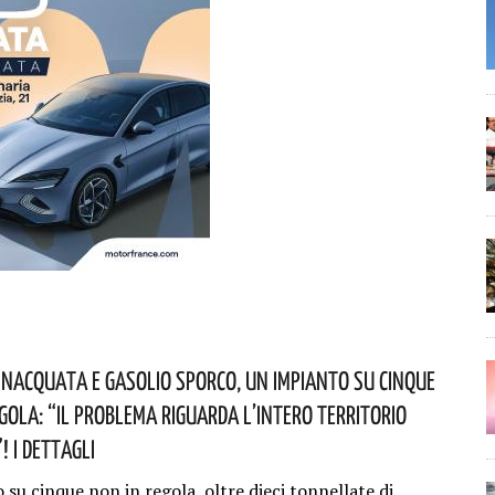
nacquata E Gasolio Sporco, Un Impianto Su Cinque
egola: “il Problema Riguarda L’intero Territorio
 I Dettagli
su cinque non in regola, oltre dieci tonnellate di