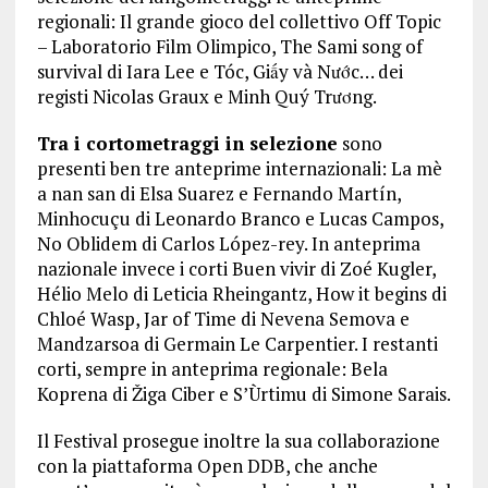
regionali: Il grande gioco del collettivo Off Topic
– Laboratorio Film Olimpico, The Sami song of
survival di Iara Lee e Tóc, Giấy và Nước… dei
registi Nicolas Graux e Minh Quý Trương.
Tra i cortometraggi in selezione
sono
presenti ben tre anteprime internazionali: La mè
a nan san di Elsa Suarez e Fernando Martín,
Minhocuçu di Leonardo Branco e Lucas Campos,
No Oblidem di Carlos López-rey. In anteprima
nazionale invece i corti Buen vivir di Zoé Kugler,
Hélio Melo di Leticia Rheingantz, How it begins di
Chloé Wasp, Jar of Time di Nevena Semova e
Mandzarsoa di Germain Le Carpentier. I restanti
corti, sempre in anteprima regionale: Bela
Koprena di Žiga Ciber e S’Ùrtimu di Simone Sarais.
Il Festival prosegue inoltre la sua collaborazione
con la piattaforma Open DDB, che anche