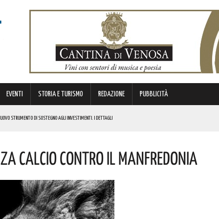
EVENTI
STORIA E TURISMO
REDAZIONE
PUBBLICITÀ
 NUOVO STRUMENTO DI SOSTEGNO AGLI INVESTIMENTI. I DETTAGLI
ENZA CALCIO CONTRO IL MANFREDONIA
STORICA “DAI LONGOBARDI AI NORMANNI”. I DETTAGLI
NCIANO UN 63ENNE. I DETTAGLI
ONA MUSICA E DIVERTIMENTO. I DETTAGLI DELL’EVENTO