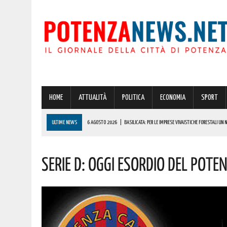
HOME
ATTUALITÀ
POLITICA
ECONOMIA
SPORT
ULTIME NEWS
6 AGOSTO 2026
|
BASILICATA: PER LE IMPRESE VIVAISTICHE FORESTALI UN
6 AGOSTO 2026
|
POTENZA, INCENDIO IN UN’ABITAZIONE IN PROVINCIA!
SERIE D: OGGI ESORDIO DEL POT
6 AGOSTO 2026
|
ACERENZA PRONTA AD ACCOGLIERE LA NUOVA EDIZIONE DELLA RIEVOCAZIONE 
6 AGOSTO 2026
|
POTENZA, PER IL GRAVE INCENDIO IN PROVINCIA CARABINIERI FORESTALI DENU
6 AGOSTO 2026
|
A BRIENZA ARRIVA LA SAGRA DELLA PATATELLA ACCOMPAGNATA DA TANTA BU