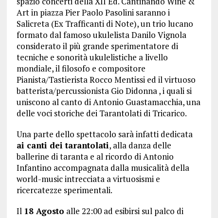
spazio concerti della XII Ed. Cantinando Wine &
Art in piazza Pier Paolo Pasolini saranno i
Salicreta (Ex Trafficanti di Note), un trio lucano
formato dal famoso ukulelista Danilo Vignola
considerato il più grande sperimentatore di
tecniche e sonorità ukulelistiche a livello
mondiale, il filosofo e compositore
Pianista/Tastierista Rocco Mentissi ed il virtuoso
batterista/percussionista Gio Didonna , i quali si
uniscono al canto di An
tonio Guastamacchia, una
delle voci storiche dei Tarantolati di Tricarico.
Una parte dello spettacolo sarà infatti dedicata
ai canti dei tarantolati
, alla danza delle
ballerine di taranta e al ricordo di Antonio
Infantino accompagnata dalla musicalità della
world-music intrecciata a virtuosismi e
ricercatezze sperimentali.
Il
18 Agosto
alle 22:00 ad esibirsi sul palco di