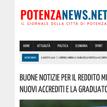
HOME
ATTUALITÀ
POLITICA
ECONOMIA
SPORT
ULTIME NEWS
6 AGOSTO 2026
|
A BRIENZA ARRIVA LA SAGRA DELLA PATATELLA ACCOMPA
6 AGOSTO 2026
|
BASILICATA: PER LE IMPRESE VIVAISTICHE FORESTALI UN NUOVO STRUMENTO 
BUONE NOTIZIE PER IL REDDITO M
6 AGOSTO 2026
|
POTENZA, INCENDIO IN UN’ABITAZIONE IN PROVINCIA!
6 AGOSTO 2026
|
ACERENZA PRONTA AD ACCOGLIERE LA NUOVA EDIZIONE DELLA RIEVOCAZIONE 
NUOVI ACCREDITI E LA GRADUAT
7 AGOSTO 2026
|
OGGI SI FESTEGGIA SAN DONATO, UNO DEI SANTI PIÙ AMATI DELLA BASILICAT