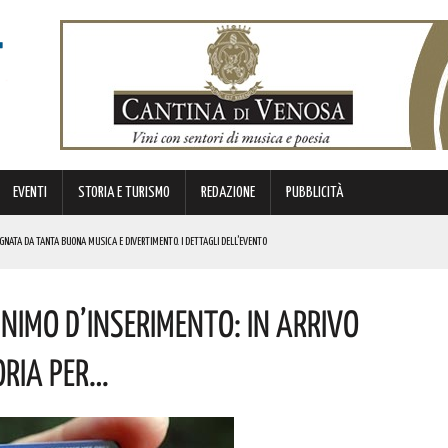
EVENTI
STORIA E TURISMO
REDAZIONE
PUBBLICITÀ
GNATA DA TANTA BUONA MUSICA E DIVERTIMENTO. I DETTAGLI DELL’EVENTO
DI SOSTEGNO AGLI INVESTIMENTI. I DETTAGLI
INIMO D’INSERIMENTO: IN ARRIVO
STORICA “DAI LONGOBARDI AI NORMANNI”. I DETTAGLI
ORIA PER…
A! AUGURI A CHI PORTA IL SUO NOME