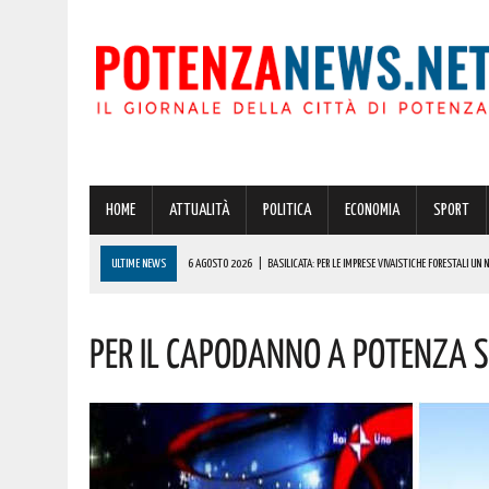
HOME
ATTUALITÀ
POLITICA
ECONOMIA
SPORT
ULTIME NEWS
6 AGOSTO 2026
|
BASILICATA: PER LE IMPRESE VIVAISTICHE FORESTALI UN
6 AGOSTO 2026
|
POTENZA, INCENDIO IN UN’ABITAZIONE IN PROVINCIA!
PER IL CAPODANNO A POTENZA S
6 AGOSTO 2026
|
ACERENZA PRONTA AD ACCOGLIERE LA NUOVA EDIZIONE DELLA RIEVOCAZIONE 
6 AGOSTO 2026
|
POTENZA, PER IL GRAVE INCENDIO IN PROVINCIA CARABINIERI FORESTALI DENU
6 AGOSTO 2026
|
A BRIENZA ARRIVA LA SAGRA DELLA PATATELLA ACCOMPAGNATA DA TANTA BU