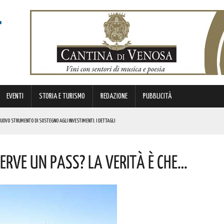
EVENTI
STORIA E TURISMO
REDAZIONE
PUBBLICITÀ
 NUOVO STRUMENTO DI SOSTEGNO AGLI INVESTIMENTI. I DETTAGLI
ERVE UN PASS? LA VERITÀ È CHE…
STORICA “DAI LONGOBARDI AI NORMANNI”. I DETTAGLI
NCIANO UN 63ENNE. I DETTAGLI
ONA MUSICA E DIVERTIMENTO. I DETTAGLI DELL’EVENTO