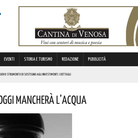
EVENTI
STORIA E TURISMO
REDAZIONE
PUBBLICITÀ
 NUOVO STRUMENTO DI SOSTEGNO AGLI INVESTIMENTI. I DETTAGLI
 OGGI MANCHERÀ L’ACQUA
STORICA “DAI LONGOBARDI AI NORMANNI”. I DETTAGLI
NCIANO UN 63ENNE. I DETTAGLI
ONA MUSICA E DIVERTIMENTO. I DETTAGLI DELL’EVENTO