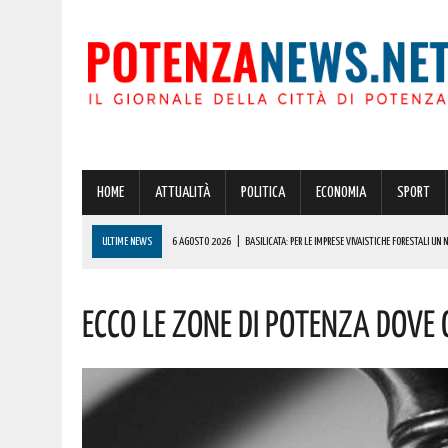
HOME
ATTUALITÀ
POLITICA
ECONOMIA
SPORT
ULTIME NEWS
6 AGOSTO 2026
|
BASILICATA: PER LE IMPRESE VIVAISTICHE FORESTALI UN
6 AGOSTO 2026
|
POTENZA, INCENDIO IN UN’ABITAZIONE IN PROVINCIA!
ECCO LE ZONE DI POTENZA DOVE
6 AGOSTO 2026
|
ACERENZA PRONTA AD ACCOGLIERE LA NUOVA EDIZIONE DELLA RIEVOCAZIONE 
6 AGOSTO 2026
|
POTENZA, PER IL GRAVE INCENDIO IN PROVINCIA CARABINIERI FORESTALI DENU
6 AGOSTO 2026
|
A BRIENZA ARRIVA LA SAGRA DELLA PATATELLA ACCOMPAGNATA DA TANTA BU