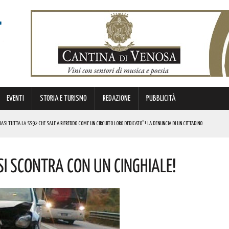
EVENTI
STORIA E TURISMO
REDAZIONE
PUBBLICITÀ
SI TUTTA LA SS92 CHE SALE A RIFREDDO COME UN CIRCUITO LORO DEDICATO”! LA DENUNCIA DI UN CITTADINO
 FINANZIATI A LIVELLO NAZIONALE DAL MINISTERO. COMPLIMENTI
 Si Scontra Con Un Cinghiale!
LICO PER VALORIZZARLO RIVOLTO A GRAFICI, DESIGNER PROFESSIONISTI E STUDENTI. I DETTAGLI
MI DI ACCUMULO DI ENERGIA ELETTRICA A BATTERIE. I DETTAGLI
REGOLA: “IL PROBLEMA RIGUARDA L’INTERO TERRITORIO NAZIONALE”! I DETTAGLI