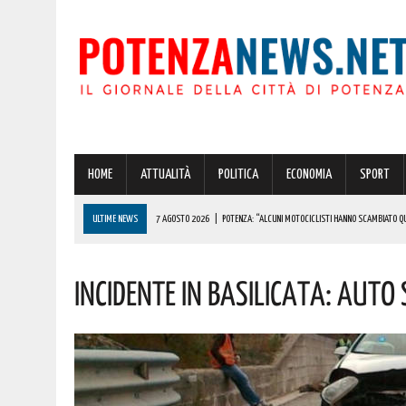
HOME
ATTUALITÀ
POLITICA
ECONOMIA
SPORT
ULTIME NEWS
7 AGOSTO 2026
|
POTENZA: “ALCUNI MOTOCICLISTI HANNO SCAMBIATO QUA
7 AGOSTO 2026
|
IL PLANETARIO DI ANZI CON ‘ASTROMIA’ È ENTRATO TRA I QUATTRO PROGETTI
Incidente In Basilicata: Auto
7 AGOSTO 2026
|
A CARBONE SPICCA IL TARTUFO BIANCO: COSÌ L’ALSIA LANCIA UN AVVISO PUBB
7 AGOSTO 2026
|
DALLA REGIONE VIA LIBERA ALLA REALIZZAZIONE A PICERNO E MELFI DI SISTE
7 AGOSTO 2026
|
BENZINA ANNACQUATA E GASOLIO SPORCO, UN IMPIANTO SU CINQUE NON È IN 