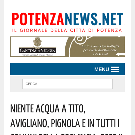
MENU
Niente Acqua A Tito,
Avigliano, Pignola E In Tutti I