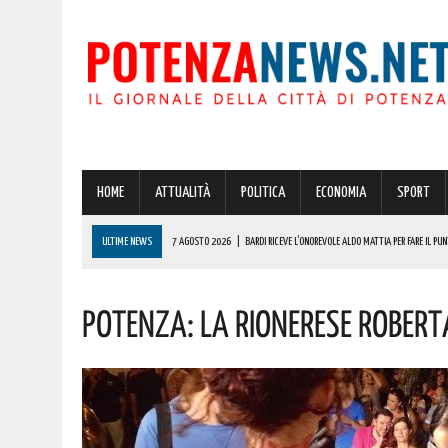
HOME
ATTUALITÀ
POLITICA
ECONOMIA
SPORT
ULTIME NEWS
7 AGOSTO 2026
|
BARDI RICEVE L’ONOREVOLE ALDO MATTIA PER FARE IL PU
7 AGOSTO 2026
|
A LAURENZANA OLTRE 600000 EURO PER IL RESTAURO E IL COMPLETAMENTO D
POTENZA: LA RIONERESE ROBERTA
7 AGOSTO 2026
|
RACCORDO AUTOSTRADALE 5 “SICIGNANO-POTENZA”: IN VISTA DELL’ESODO 
7 AGOSTO 2026
|
BASILICATA: TEMPORALI IN ARRIVO! ECCO L’ALLERTA METEO DELLA PROTEZION
7 AGOSTO 2026
|
DALLA REGIONE VIA LIBERA ALLA REALIZZAZIONE A PICERNO E MELFI DI SISTE