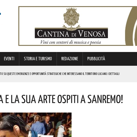
EVENTI
STORIA E TURISMO
REDAZIONE
PUBBLICITÀ
NTO SU QUESTE EMERGENZE E OPPORTUNITÀ STRATEGICHE CHE INTERESSANO IL TERRITORIO LUCANO. I DETTAGLI
EL CASTELLO MEDIEVALE! I DETTAGLI
 E LA SUA ARTE OSPITI A SANREMO!
ESTIVO RIMOSSO IL SENSO UNICO ALTERNATO SU QUESTO VIADOTTO
E CIVILE
MI DI ACCUMULO DI ENERGIA ELETTRICA A BATTERIE. I DETTAGLI