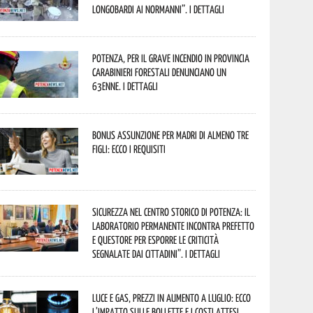
Longobardi ai Normanni”. I dettagli
Potenza, per il grave incendio in Provincia
Carabinieri forestali denunciano un
63enne. I dettagli
Bonus assunzione per madri di almeno tre
figli: ecco i requisiti
Sicurezza nel Centro Storico di Potenza: il
Laboratorio Permanente incontra Prefetto
e Questore per esporre le criticità
segnalate dai cittadini”. I dettagli
Luce e gas, prezzi in aumento a luglio: ecco
l’impatto sulle bollette e i costi attesi