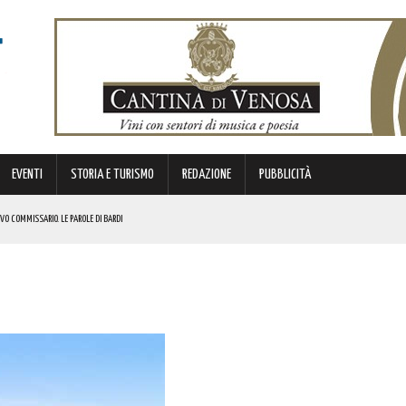
EVENTI
STORIA E TURISMO
REDAZIONE
PUBBLICITÀ
VO COMMISSARIO. LE PAROLE DI BARDI
A EX SS7 APPIA. IN BOCCA AL LUPO!
 MUSICA E TRADIZIONE. IL PROGRAMMA
IL CONCERTO AD INGRESSO GRATUITO