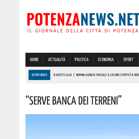
HOME
ATTUALITÀ
POLITICA
ECONOMIA
SPORT
ULTIME NEWS
8 AGOSTO 2026
|
NOMINA AGENZIA SPAZIALE: IL LUCANO COSPITO È IL NUO
8 AGOSTO 2026
|
TORNA LO SLALOM COPPA CITTÀ DI RUOTI: 78 PILOTI PRONTI A SFIDARSI SULL
“Serve Banca Dei Terreni”
8 AGOSTO 2026
|
BONUS CORSO DI LINGUE 2026, COME RICHIEDERLO ALL’INPS E A CHI SPETTA
8 AGOSTO 2026
|
VIETRI DI POTENZA, TUTTO PRONTO PER LA 12^ EDIZIONE DI TIPICA: SAPORI,
8 AGOSTO 2026
|
POTENZA: CLEMENTINO PORTA L’ENERGIA DI “GRANDE ANIMA” IN PROVINCIA. 