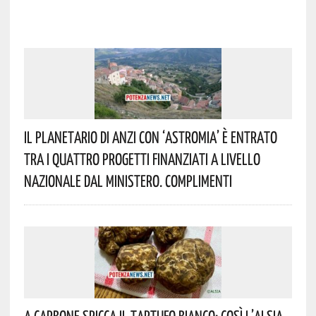
Il Planetario Di Anzi Con ‘Astromia’ È Entrato
Tra I Quattro Progetti Finanziati A Livello
Nazionale Dal Ministero. Complimenti
A Carbone Spicca Il Tartufo Bianco: Così L’Alsia