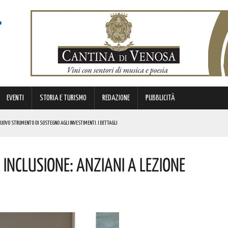
EVENTI
STORIA E TURISMO
REDAZIONE
PUBBLICITÀ
 NUOVO STRUMENTO DI SOSTEGNO AGLI INVESTIMENTI. I DETTAGLI
a Inclusione: Anziani A Lezione
STORICA “DAI LONGOBARDI AI NORMANNI”. I DETTAGLI
NCIANO UN 63ENNE. I DETTAGLI
ONA MUSICA E DIVERTIMENTO. I DETTAGLI DELL’EVENTO