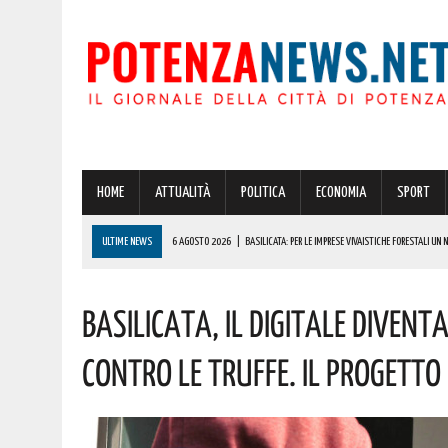
HOME
ATTUALITÀ
POLITICA
ECONOMIA
SPORT
ULTIME NEWS
6 AGOSTO 2026
|
BASILICATA: PER LE IMPRESE VIVAISTICHE FORESTALI UN
6 AGOSTO 2026
|
POTENZA, INCENDIO IN UN’ABITAZIONE IN PROVINCIA!
Basilicata, Il Digitale Divent
6 AGOSTO 2026
|
ACERENZA PRONTA AD ACCOGLIERE LA NUOVA EDIZIONE DELLA RIEVOCAZIONE 
6 AGOSTO 2026
|
POTENZA, PER IL GRAVE INCENDIO IN PROVINCIA CARABINIERI FORESTALI DENU
Contro Le Truffe. Il Progetto
6 AGOSTO 2026
|
A BRIENZA ARRIVA LA SAGRA DELLA PATATELLA ACCOMPAGNATA DA TANTA BU