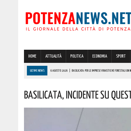
HOME
ATTUALITÀ
POLITICA
ECONOMIA
SPORT
ULTIME NEWS
6 AGOSTO 2026
|
BASILICATA: PER LE IMPRESE VIVAISTICHE FORESTALI UN
6 AGOSTO 2026
|
POTENZA, INCENDIO IN UN’ABITAZIONE IN PROVINCIA!
Basilicata, Incidente Su Que
6 AGOSTO 2026
|
ACERENZA PRONTA AD ACCOGLIERE LA NUOVA EDIZIONE DELLA RIEVOCAZIONE 
6 AGOSTO 2026
|
POTENZA, PER IL GRAVE INCENDIO IN PROVINCIA CARABINIERI FORESTALI DENU
6 AGOSTO 2026
|
A BRIENZA ARRIVA LA SAGRA DELLA PATATELLA ACCOMPAGNATA DA TANTA BU