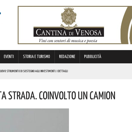
EVENTI
STORIA E TURISMO
REDAZIONE
PUBBLICITÀ
 NUOVO STRUMENTO DI SOSTEGNO AGLI INVESTIMENTI. I DETTAGLI
sta Strada. Coinvolto Un Camion
STORICA “DAI LONGOBARDI AI NORMANNI”. I DETTAGLI
NCIANO UN 63ENNE. I DETTAGLI
ONA MUSICA E DIVERTIMENTO. I DETTAGLI DELL’EVENTO