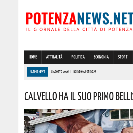
HOME
ATTUALITÀ
POLITICA
ECONOMIA
SPORT
ULTIME NEWS
8 AGOSTO 2026
|
INCENDIO A POTENZA!
8 AGOSTO 2026
|
MANOVRA 2027, AL VIA I LAVORI SULLA LEGGE DI BILANCIO: DALLE PENSIONI 
Calvello Ha Il Suo Primo Bell
8 AGOSTO 2026
|
CODICE DELLA STRADA, LE NOVITÀ ALLO STUDIO: IPOTESI PATENTE A 17 AN
8 AGOSTO 2026
|
POTENZA: GRAVISSIMA AGGRESSIONE IN CARCERE! LA DENUNCIA
8 AGOSTO 2026
|
BASILICATA, RISORSE IDRICHE: PIÙ CAPILLARE IL MONITORAGGIO. AGGIUDICAT