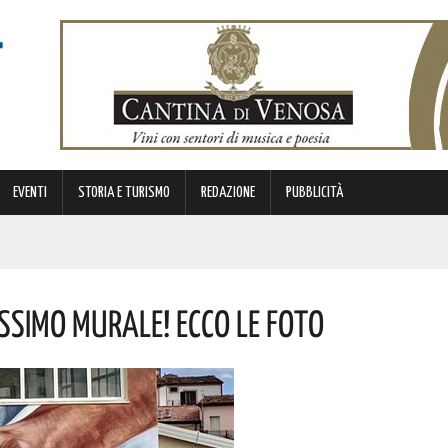
EVENTI
STORIA E TURISMO
REDAZIONE
PUBBLICITÀ
ALLE TASSE
issimo Murale! Ecco Le Foto
NI E SORPASSO A DESTRA IN AUTOSTRADA
O APPALTO DA OLTRE 1 MILIONE DI EURO