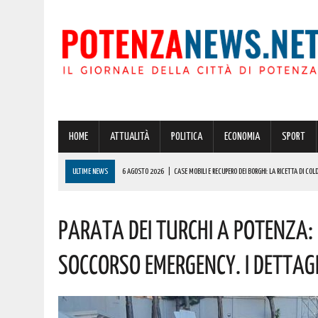
HOME
ATTUALITÀ
POLITICA
ECONOMIA
SPORT
ULTIME NEWS
6 AGOSTO 2026
|
CASE MOBILI E RECUPERO DEI BORGHI: LA RICETTA DI COLD
6 AGOSTO 2026
|
CONCORSO ASMEL 2026, VIA ALLE CANDIDATURE: OLTRE 1.000 COMUNI CERCA
Parata Dei Turchi A Potenza:
6 AGOSTO 2026
|
CORLETO PERTICARA CELEBRA LA MODA: ECCO L’EVENTO
6 AGOSTO 2026
|
OGGI, GIORNO DELLA TRASFIGURAZIONE DI CRISTO, SI CELEBRA SAN SALVATOR
Soccorso Emergency. I Dettag
6 AGOSTO 2026
|
TRUFFA SPID, LA FALSA RICHIESTA DEL CANONE CHE RUBA DATI E CARTE DELL