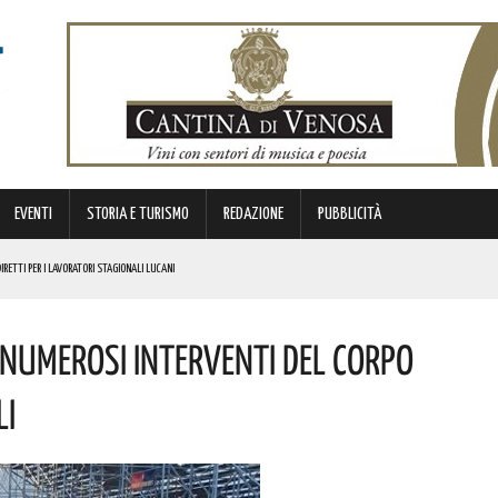
EVENTI
STORIA E TURISMO
REDAZIONE
PUBBLICITÀ
IRETTI PER I LAVORATORI STAGIONALI LUCANI
NO IDONEI PER 39 PROFILI
 Numerosi Interventi Del Corpo
E! AUGURI A CHI PORTA IL SUO NOME
li
E PERSONE