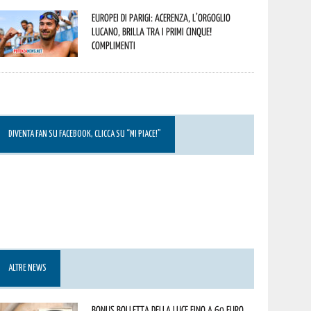
Europei di Parigi: Acerenza, l’orgoglio
lucano, brilla tra i primi cinque!
Complimenti
DIVENTA FAN SU FACEBOOK, CLICCA SU “MI PIACE!”
ALTRE NEWS
Bonus bolletta della luce fino a 60 euro