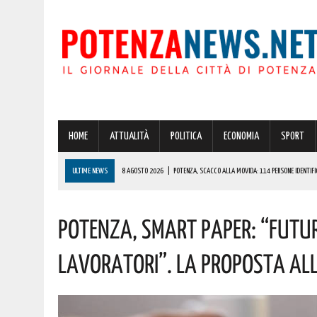
HOME
ATTUALITÀ
POLITICA
ECONOMIA
SPORT
ULTIME NEWS
8 AGOSTO 2026
|
POTENZA, SCACCO ALLA MOVIDA: 114 PERSONE IDENTIFIC
8 AGOSTO 2026
|
70 ANNI DOPO, MARCINELLE È ANCORA MEMORIA VIVA: MURO LUCANO ONORA C
Potenza, Smart Paper: “Futur
8 AGOSTO 2026
|
POTENZA: CLEMENTINO PORTA L’ENERGIA DI “GRANDE ANIMA” IN PROVINCIA. 
8 AGOSTO 2026
|
NOMINA AGENZIA SPAZIALE: IL LUCANO COSPITO È IL NUOVO COMMISSARIO. L
Lavoratori”. La Proposta All
8 AGOSTO 2026
|
BASILICATA: OLTRE 151 MILIONI PER IMPRESE, LAVORO ED ENERGIA SOSTENIBIL