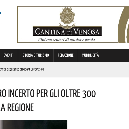
EVENTI
STORIA E TURISMO
REDAZIONE
PUBBLICITÀ
ATE E SEQUESTRO DI DROGA! L’OPERAZIONE
OLORO CHE PERSERO LA VITA IN UNA DELLE PAGINE PIÙ DOLOROSE DELLA NOSTRA EMIGRAZIONE
o Incerto Per Gli Oltre 300
IL CONCERTO AD INGRESSO GRATUITO
E PAROLE DI BARDI
a Regione
E. I DETTAGLI