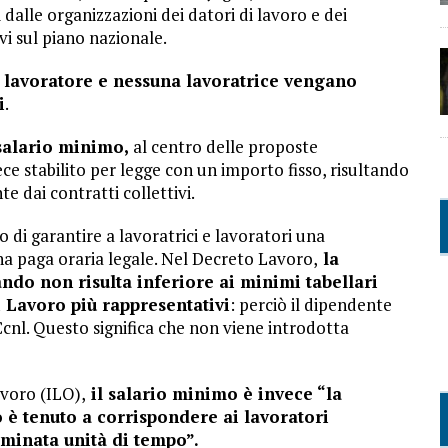
 dalle organizzazioni dei datori di lavoro e dei
i sul piano nazionale.
n lavoratore e nessuna lavoratrice vengano
i
.
salario minimo,
al centro delle proposte
ece stabilito per legge con un importo fisso, risultando
e dai contratti collettivi.
vo di garantire a lavoratrici e lavoratori una
a paga oraria legale. Nel Decreto Lavoro,
la
ndo non risulta inferiore ai minimi tabellari
di Lavoro più rappresentativi
: perciò il dipendente
cnl. Questo significa che non viene introdotta
voro (ILO),
il salario minimo è invece “la
 è tenuto a corrispondere ai lavoratori
rminata unità di tempo”.