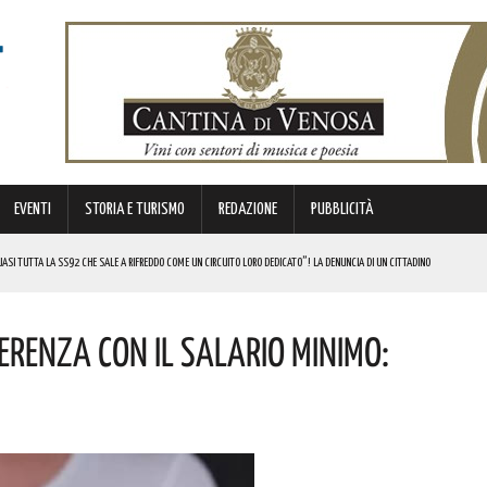
EVENTI
STORIA E TURISMO
REDAZIONE
PUBBLICITÀ
SI TUTTA LA SS92 CHE SALE A RIFREDDO COME UN CIRCUITO LORO DEDICATO”! LA DENUNCIA DI UN CITTADINO
 FINANZIATI A LIVELLO NAZIONALE DAL MINISTERO. COMPLIMENTI
ferenza Con Il Salario Minimo:
LICO PER VALORIZZARLO RIVOLTO A GRAFICI, DESIGNER PROFESSIONISTI E STUDENTI. I DETTAGLI
MI DI ACCUMULO DI ENERGIA ELETTRICA A BATTERIE. I DETTAGLI
REGOLA: “IL PROBLEMA RIGUARDA L’INTERO TERRITORIO NAZIONALE”! I DETTAGLI