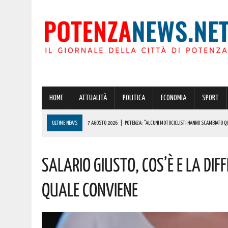
HOME
ATTUALITÀ
POLITICA
ECONOMIA
SPORT
ULTIME NEWS
7 AGOSTO 2026
|
POTENZA: “ALCUNI MOTOCICLISTI HANNO SCAMBIATO QUA
7 AGOSTO 2026
|
IL PLANETARIO DI ANZI CON ‘ASTROMIA’ È ENTRATO TRA I QUATTRO PROGETTI
Salario Giusto, Cos’è E La Dif
7 AGOSTO 2026
|
A CARBONE SPICCA IL TARTUFO BIANCO: COSÌ L’ALSIA LANCIA UN AVVISO PUBB
7 AGOSTO 2026
|
DALLA REGIONE VIA LIBERA ALLA REALIZZAZIONE A PICERNO E MELFI DI SISTE
Quale Conviene
7 AGOSTO 2026
|
BENZINA ANNACQUATA E GASOLIO SPORCO, UN IMPIANTO SU CINQUE NON È IN 