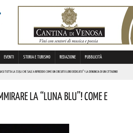
EVENTI
STORIA E TURISMO
REDAZIONE
PUBBLICITÀ
SI TUTTA LA SS92 CHE SALE A RIFREDDO COME UN CIRCUITO LORO DEDICATO”! LA DENUNCIA DI UN CITTADINO
 FINANZIATI A LIVELLO NAZIONALE DAL MINISTERO. COMPLIMENTI
mmirare La “Luna Blu”! Come E
LICO PER VALORIZZARLO RIVOLTO A GRAFICI, DESIGNER PROFESSIONISTI E STUDENTI. I DETTAGLI
MI DI ACCUMULO DI ENERGIA ELETTRICA A BATTERIE. I DETTAGLI
REGOLA: “IL PROBLEMA RIGUARDA L’INTERO TERRITORIO NAZIONALE”! I DETTAGLI