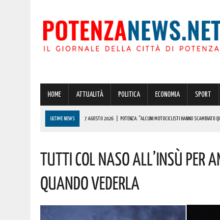
HOME
ATTUALITÀ
POLITICA
ECONOMIA
SPORT
ULTIME NEWS
7 AGOSTO 2026
|
POTENZA: “ALCUNI MOTOCICLISTI HANNO SCAMBIATO QUA
7 AGOSTO 2026
|
IL PLANETARIO DI ANZI CON ‘ASTROMIA’ È ENTRATO TRA I QUATTRO PROGETTI
Tutti Col Naso All’insù Per A
7 AGOSTO 2026
|
A CARBONE SPICCA IL TARTUFO BIANCO: COSÌ L’ALSIA LANCIA UN AVVISO PUBB
7 AGOSTO 2026
|
DALLA REGIONE VIA LIBERA ALLA REALIZZAZIONE A PICERNO E MELFI DI SISTE
Quando Vederla
7 AGOSTO 2026
|
BENZINA ANNACQUATA E GASOLIO SPORCO, UN IMPIANTO SU CINQUE NON È IN 