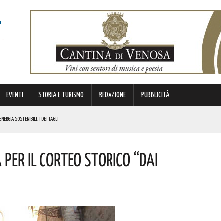
EVENTI
STORIA E TURISMO
REDAZIONE
PUBBLICITÀ
ENERGIA SOSTENIBILE. I DETTAGLI
I DROGA! L’OPERAZIONE
PER IL CORTEO STORICO “DAI
OLORO CHE PERSERO LA VITA IN UNA DELLE PAGINE PIÙ DOLOROSE DELLA NOSTRA EMIGRAZIONE
IL CONCERTO AD INGRESSO GRATUITO