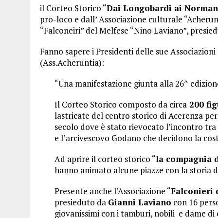
il Corteo Storico “
Dai Longobardi ai Normanni
pro-loco e dall’ Associazione culturale “Acherun
“Falconeiri” del Melfese “Nino Laviano”, presie
Fanno sapere i Presidenti delle sue Associazioni
(Ass.Acheruntia):
“Una manifestazione giunta alla 26^ edizion
Il Corteo Storico composto da circa
200 fig
lastricate del centro storico di Acerenza pe
secolo dove è stato rievocato l’incontro tr
e l’arcivescovo Godano che decidono la cost
Ad aprire il corteo storico “
la compagnia d
hanno animato alcune piazze con la storia d
Presente anche l’Associazione “
Falconieri
presieduto da
Gianni Laviano
con 16 person
giovanissimi con i tamburi, nobili e dame di 