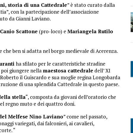
, storia di una Cattedrale
” è stato curato dalla
tia”, con la partecipazione dell’associazione
duto da Gianni Laviano.
Canio Scattone
(pro-loco) e
Mariangela Rutilo
e che ben si adatta nel borgo medievale di Acerenza.
uranti
ha sfilato per le caratteristiche stradine
r poi giungere nella
maestosa cattedrale
dell’ XI
a Roberto il Guiscardo e sua moglie regina Longobarda
ruzione di una splendida Cattedrale in questo paese.
ella stella
“, composta da giovani dell’oratorio che
el regno muto e dei quattro doni.
 del Melfese Nino Laviano
” come nel passato,
aggi variegati, dai falconieri, ai cavalieri,
corte. “