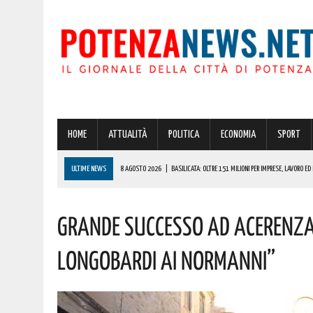
HOME
ATTUALITÀ
POLITICA
ECONOMIA
SPORT
ULTIME NEWS
8 AGOSTO 2026
|
BASILICATA: OLTRE 151 MILIONI PER IMPRESE, LAVORO ED 
8 AGOSTO 2026
|
POTENZA, SCACCO ALLA MOVIDA: 114 PERSONE IDENTIFICATE E SEQUESTRO D
GRANDE SUCCESSO AD ACERENZA 
8 AGOSTO 2026
|
70 ANNI DOPO, MARCINELLE È ANCORA MEMORIA VIVA: MURO LUCANO ONORA C
8 AGOSTO 2026
|
POTENZA: CLEMENTINO PORTA L’ENERGIA DI “GRANDE ANIMA” IN PROVINCIA. 
LONGOBARDI AI NORMANNI”
8 AGOSTO 2026
|
POTENZA: GRAVISSIMA AGGRESSIONE IN CARCERE! LA DENUNCIA