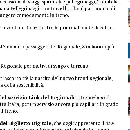
ccasione di viaggi spirituali e pellegrinaggi, Trenitalia
ana Pellegrinaggi – un travel book sul patrimonio di
aggiungere comodamente in treno.
 su venti destinazioni tra le principali mete di culto,
15 milioni i passeggeri del Regionale, 8 milioni in più
il Regionale per motivi di svago e turismo.
trascorso c’è la nascita del nuovo brand Regionale,
a della sostenibilità.
del servizio Link del Regionale
– treno+bus e/o
ta Italia, per un servizio ancora più capillare in grado
il treno.
del Biglietto Digitale
, che oggi rappresenta il 43%
sente di ricevere informazioni sul viaggio in tempo