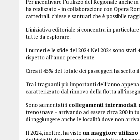
Per incentivare l’utilizzo del Regionale anche in o
ha realizzato – in collaborazione con Opera Rom
cattedrali, chiese e santuari che è possibile r
L’iniziativa editoriale si concentra in particolare
tutte da esplorare.
I numeri e le sfide del 2024 Nel 2024 sono stati 4
rispetto all’anno precedente.
Circa il 45% del totale dei passeggeri ha scelto 
Tra i traguardi più importanti dell’anno appena 
caratterizzato dal rinnovo della flotta all’insegn
Sono aumentati
i collegamenti intermodali 
treno+nave – arrivando ad essere circa 200 in tut
di raggiungere anche le località dove non arriva 
Il 2024, inoltre, ha visto
un maggiore utilizzo 
dei biglietti di corsa semplice venduti e che con