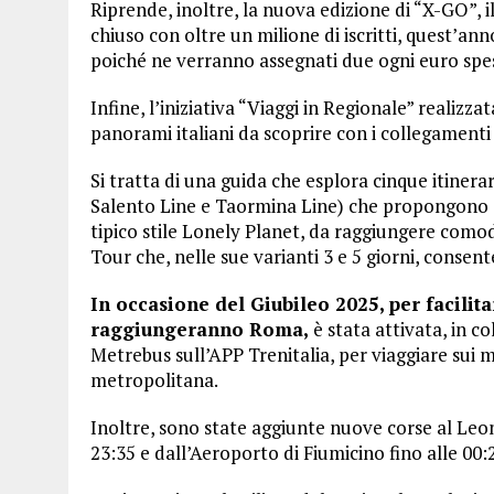
Riprende, inoltre, la nuova edizione di “X-GO”, 
chiuso con oltre un milione di iscritti, quest’a
poiché ne verranno assegnati due ogni euro spes
Infine, l’iniziativa “Viaggi in Regionale” realizz
panorami italiani da scoprire con i collegamenti
Si tratta di una guida che esplora cinque itinera
Salento Line e Taormina Line) che propongono 
tipico stile Lonely Planet, da raggiungere como
Tour che, nelle sue varianti 3 e 5 giorni, consente 
In occasione del Giubileo 2025, per facilita
raggiungeranno Roma,
è stata attivata, in c
Metrebus sull’APP Trenitalia, per viaggiare sui m
metropolitana.
Inoltre, sono state aggiunte nuove corse al Le
23:35 e dall’Aeroporto di Fiumicino fino alle 00: