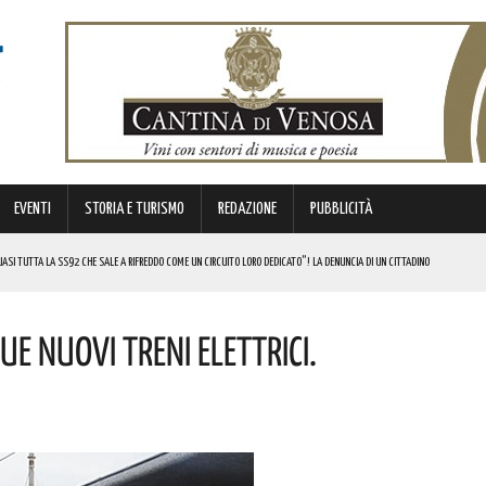
EVENTI
STORIA E TURISMO
REDAZIONE
PUBBLICITÀ
SI TUTTA LA SS92 CHE SALE A RIFREDDO COME UN CIRCUITO LORO DEDICATO”! LA DENUNCIA DI UN CITTADINO
 FINANZIATI A LIVELLO NAZIONALE DAL MINISTERO. COMPLIMENTI
ue Nuovi Treni Elettrici.
LICO PER VALORIZZARLO RIVOLTO A GRAFICI, DESIGNER PROFESSIONISTI E STUDENTI. I DETTAGLI
MI DI ACCUMULO DI ENERGIA ELETTRICA A BATTERIE. I DETTAGLI
REGOLA: “IL PROBLEMA RIGUARDA L’INTERO TERRITORIO NAZIONALE”! I DETTAGLI