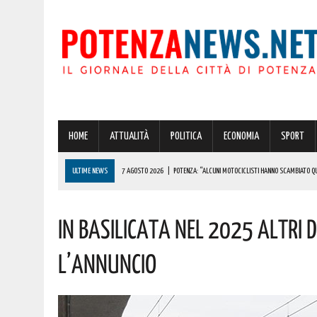
HOME
ATTUALITÀ
POLITICA
ECONOMIA
SPORT
ULTIME NEWS
7 AGOSTO 2026
|
POTENZA: “ALCUNI MOTOCICLISTI HANNO SCAMBIATO QUA
7 AGOSTO 2026
|
IL PLANETARIO DI ANZI CON ‘ASTROMIA’ È ENTRATO TRA I QUATTRO PROGETTI
In Basilicata Nel 2025 Altri D
7 AGOSTO 2026
|
A CARBONE SPICCA IL TARTUFO BIANCO: COSÌ L’ALSIA LANCIA UN AVVISO PUBB
7 AGOSTO 2026
|
DALLA REGIONE VIA LIBERA ALLA REALIZZAZIONE A PICERNO E MELFI DI SISTE
L’annuncio
7 AGOSTO 2026
|
BENZINA ANNACQUATA E GASOLIO SPORCO, UN IMPIANTO SU CINQUE NON È IN 