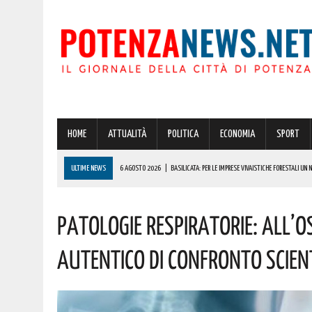
HOME
ATTUALITÀ
POLITICA
ECONOMIA
SPORT
ULTIME NEWS
6 AGOSTO 2026
|
BASILICATA: PER LE IMPRESE VIVAISTICHE FORESTALI UN
6 AGOSTO 2026
|
POTENZA, INCENDIO IN UN’ABITAZIONE IN PROVINCIA!
Patologie Respiratorie: All’
6 AGOSTO 2026
|
ACERENZA PRONTA AD ACCOGLIERE LA NUOVA EDIZIONE DELLA RIEVOCAZIONE 
6 AGOSTO 2026
|
POTENZA, PER IL GRAVE INCENDIO IN PROVINCIA CARABINIERI FORESTALI DENU
Autentico Di Confronto Scient
6 AGOSTO 2026
|
A BRIENZA ARRIVA LA SAGRA DELLA PATATELLA ACCOMPAGNATA DA TANTA BU