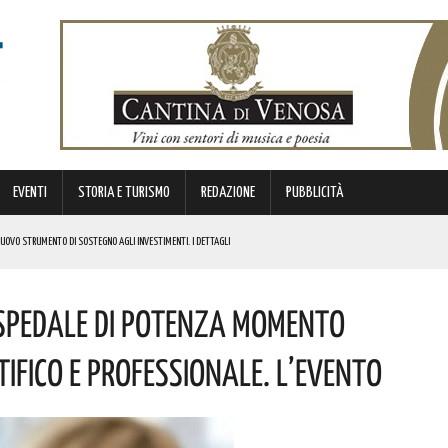
EVENTI
STORIA E TURISMO
REDAZIONE
PUBBLICITÀ
 NUOVO STRUMENTO DI SOSTEGNO AGLI INVESTIMENTI. I DETTAGLI
Ospedale Di Potenza Momento
STORICA “DAI LONGOBARDI AI NORMANNI”. I DETTAGLI
NCIANO UN 63ENNE. I DETTAGLI
ifico E Professionale. L’evento
ONA MUSICA E DIVERTIMENTO. I DETTAGLI DELL’EVENTO